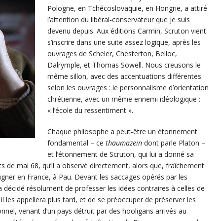
Pologne, en Tchécoslovaquie, en Hongrie, a attiré
l’attention du libéral-conservateur que je suis
devenu depuis. Aux éditions Carmin, Scruton vient
s’inscrire dans une suite assez logique, après les
ouvrages de Scheler, Chesterton, Belloc,
Dalrymple, et Thomas Sowell. Nous creusons le
même sillon, avec des accentuations différentes
selon les ouvrages : le personnalisme d’orientation
chrétienne, avec un même ennemi idéologique :
« l’école du ressentiment ».
Chaque philosophe a peut-être un étonnement
fondamental – ce
thaumazein
dont parle Platon –
et l’étonnement de Scruton, qui lui a donné sa
s de mai 68, qu’il a observé directement, alors que, fraîchement
eigner en France, à Pau. Devant les saccages opérés par les
a décidé résolument de professer les idées contraires à celles de
 les appellera plus tard, et de se préoccuper de préserver les
sonnel, venant d’un pays détruit par des hooligans arrivés au