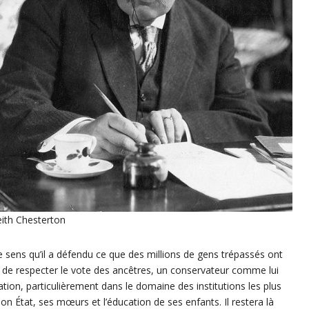
eith Chesterton
e sens qu’il a défendu ce que des millions de gens trépassés ont
 de respecter le vote des ancêtres, un conservateur comme lui
ion, particulièrement dans le domaine des institutions les plus
n État, ses mœurs et l’éducation de ses enfants. Il restera là