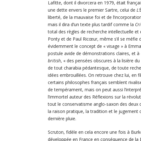
Lafitte, dont il divorcera en 1979, était frança
une dette envers le premier Sartre, celui de
L’
liberté, de la mauvaise foi et de l’incorporat
mais il dira d’un texte plus tardif comme la
Cri
total des règles de recherche intellectuelle et 
Ponty et de Paul Ricœur, même s’il se méfie d
évidemment le concept de « visage » à Emman
postule avide de démonstrations claires, et à
british
, « des pensées obscures à la lisière du
de tout charabia pédantesque, de toute recher
idées embrouillées. On retrouve chez lui, en f
certains philosophes français semblent rivalis
de tempérament, mais on peut aussi l’interp
l’immortel auteur des Réflexions sur la révo
tout le conservatisme anglo-saxon des deux de
la raison pratique, la tradition et le jugement
dernière pluie.
Scruton, fidèle en cela encore une fois à Burk
développée en France en conséquence de la Dé