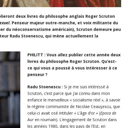
lieront deux livres du philosophe anglais Roger Scruton
sexuel
. Penseur majeur outre-manche, et voix militante du
guer du néoconservatisme américain), Scruton demeure peu
iteur Radu Stoenescu, qui mène actuellement la
PHILITT : Vous allez publier cette année deux
livres du philosophe Roger Scruton. Qu’est-
ce qui vous a poussé à vous intéresser à ce
penseur ?
Radu Stoenescu :
Si je me suis intéressé à
Scruton, c’est parce que j’ai connu dans mon
enfance le merveilleux « socialisme réel », à savoir
le régime communiste de Nicolae Ceauşescu, que
celui-ci avait osé intituler « L’âge d’or » (
Epoca de
Aur
en roumain). L’engagement de Scruton dans
les années 1980, dans les pays de l’Est, en