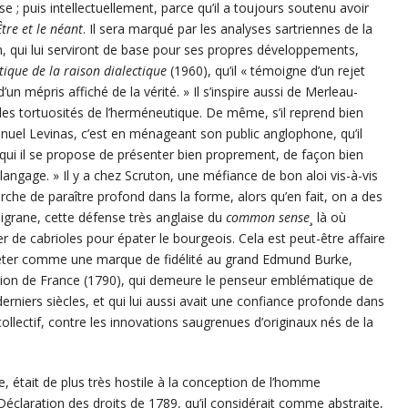
ise ; puis intellectuellement, parce qu’il a toujours soutenu avoir
Être et le néant
. Il sera marqué par les analyses sartriennes de la
ion, qui lui serviront de base pour ses propres développements,
tique de la raison dialectique
(1960), qu’il « témoigne d’un rejet
d’un mépris affiché de la vérité. » Il s’inspire aussi de Merleau-
es tortuosités de l’herméneutique. De même, s’il reprend bien
uel Levinas, c’est en ménageant son public anglophone, qu’il
 qui il se propose de présenter bien proprement, de façon bien
 langage. » Il y a chez Scruton, une méfiance de bon aloi vis-à-vis
che de paraître profond dans la forme, alors qu’en fait, on a des
iligrane, cette défense très anglaise du
common sense
¸ là où
er de cabrioles pour épater le bourgeois. Cela est peut-être affaire
réter comme une marque de fidélité au grand Edmund Burke,
lution de France (1790), qui demeure le penseur emblématique de
rniers siècles, et qui lui aussi avait une confiance profonde dans
 collectif, contre les innovations saugrenues d’originaux nés de la
e, était de plus très hostile à la conception de l’homme
claration des droits de 1789, qu’il considérait comme abstraite,