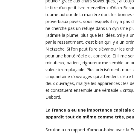
pouvoir grâce aux chars soviétiques, j’ai toujo
le titre d’un petit livre merveilleux d’Alain
tourne autour de la manière dont les bonnes v
proverbiaux pavés, sous lesquels il n’y a pas d
ne cherche pas un refuge dans un cynisme p
j’admire la plume, plus que les idées. S’il y a 
par le ressentiment, c’est bien qu’il y a un o
Nietzsche. Si l’on peut faire s’évanouir les e
pour une bonté réelle et concrète. Et il me se
minutieux, patient, rigoureux me semble un ant
valeur irremplaçable. Plus précisément, nous
cinquantaine d’ouvrages qui attendent d’être t
deux ouvrages, malgré les apparences : les de
et constituent ensemble une véritable « critiq
Debord.
La France a eu une importance capitale d
apparaît tout de même comme très, peu
Scruton a un rapport d’amour-haine avec la Fr