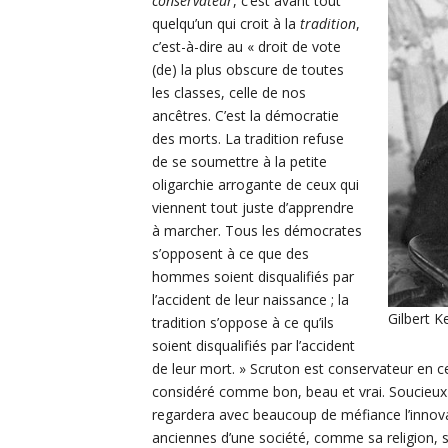
conservateur
, c’est avant tout
quelqu’un qui croit à la
tradition
,
c’est-à-dire au « droit de vote
(de) la plus obscure de toutes
les classes, celle de nos
ancêtres. C’est la démocratie
des morts. La tradition refuse
de se soumettre à la petite
oligarchie arrogante de ceux qui
viennent tout juste d’apprendre
à marcher. Tous les démocrates
s’opposent à ce que des
hommes soient disqualifiés par
l’accident de leur naissance ; la
Gilbert K
tradition s’oppose à ce qu’ils
soient disqualifiés par l’accident
de leur mort. » Scruton est conservateur en c
considéré comme bon, beau et vrai. Soucieux
regardera avec beaucoup de méfiance l’innovat
anciennes d’une société, comme sa religion, so