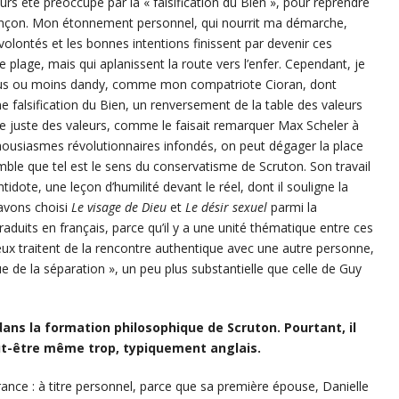
urs été préoccupé par la « falsification du Bien », pour reprendre
 Besançon. Mon étonnement personnel, qui nourrit ma démarche,
olontés et les bonnes intentions finissent par devenir ces
e plage, mais qui aplanissent la route vers l’enfer. Cependant, je
lus ou moins dandy, comme mon compatriote Cioran, dont
une falsification du Bien, un renversement de la table des valeurs
rdre juste des valeurs, comme le faisait remarquer Max Scheler à
nthousiasmes révolutionnaires infondés, on peut dégager la place
mble que tel est le sens du conservatisme de Scruton. Son travail
idote, une leçon d’humilité devant le réel, dont il souligne la
 avons choisi
Le visage de Dieu
et
Le désir sexuel
parmi la
raduits en français, parce qu’il y a une unité thématique entre ces
ux traitent de la rencontre authentique avec une autre personne,
ue de la séparation », un peu plus substantielle que celle de Guy
ans la formation philosophique de Scruton. Pourtant, il
t-être même trop, typiquement anglais.
ance : à titre personnel, parce que sa première épouse, Danielle