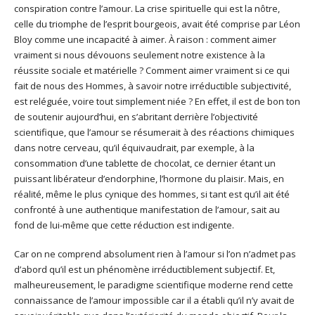
conspiration contre l’amour. La crise spirituelle qui est la nôtre,
celle du triomphe de l’esprit bourgeois, avait été comprise par Léon
Bloy comme une incapacité à aimer. À raison : comment aimer
vraiment si nous dévouons seulement notre existence à la
réussite sociale et matérielle ? Comment aimer vraiment si ce qui
fait de nous des Hommes, à savoir notre irréductible subjectivité,
est reléguée, voire tout simplement niée ? En effet, il est de bon ton
de soutenir aujourd’hui, en s’abritant derrière l’objectivité
scientifique, que l’amour se résumerait à des réactions chimiques
dans notre cerveau, qu’il équivaudrait, par exemple, à la
consommation d’une tablette de chocolat, ce dernier étant un
puissant libérateur d’endorphine, l’hormone du plaisir. Mais, en
réalité, même le plus cynique des hommes, si tant est qu’il ait été
confronté à une authentique manifestation de l’amour, sait au
fond de lui-même que cette réduction est indigente.
Car on ne comprend absolument rien à l’amour si l’on n’admet pas
d’abord qu’il est un phénomène irréductiblement subjectif. Et,
malheureusement, le paradigme scientifique moderne rend cette
connaissance de l’amour impossible car il a établi qu’il n’y avait de