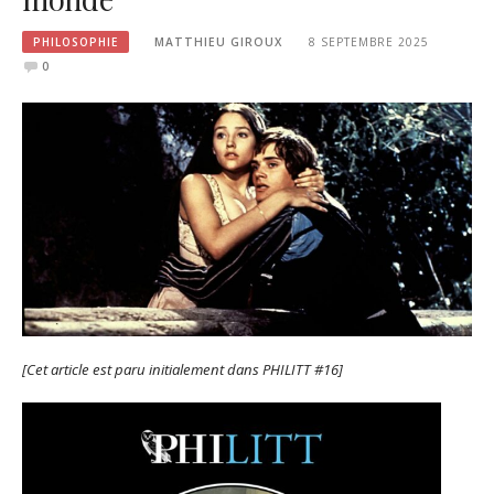
PHILOSOPHIE
MATTHIEU GIROUX
8 SEPTEMBRE 2025
0
[Cet article est paru initialement dans PHILITT #16]