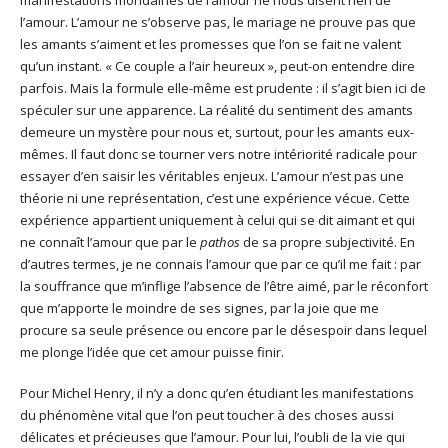
manifestations mondaines de l’amour ne nous disent rien de
l’amour. L’amour ne s’observe pas, le mariage ne prouve pas que
les amants s’aiment et les promesses que l’on se fait ne valent
qu’un instant. « Ce couple a l’air heureux », peut-on entendre dire
parfois. Mais la formule elle-même est prudente : il s’agit bien ici de
spéculer sur une apparence. La réalité du sentiment des amants
demeure un mystère pour nous et, surtout, pour les amants eux-
mêmes. Il faut donc se tourner vers notre intériorité radicale pour
essayer d’en saisir les véritables enjeux. L’amour n’est pas une
théorie ni une représentation, c’est une expérience vécue. Cette
expérience appartient uniquement à celui qui se dit aimant et qui
ne connaît l’amour que par le
pathos
de sa propre subjectivité. En
d’autres termes, je ne connais l’amour que par ce qu’il me fait : par
la souffrance que m’inflige l’absence de l’être aimé, par le réconfort
que m’apporte le moindre de ses signes, par la joie que me
procure sa seule présence ou encore par le désespoir dans lequel
me plonge l’idée que cet amour puisse finir.
Pour Michel Henry, il n’y a donc qu’en étudiant les manifestations
du phénomène vital que l’on peut toucher à des choses aussi
délicates et précieuses que l’amour. Pour lui, l’oubli de la vie qui