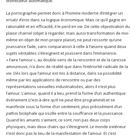
distributeur automatique.
La pornographie permet donc à l’homme moderne d’intégrer un
ersatz d’
eros
dans sa logique économique. Mais ce qu’il gagne en
rationalité et en efficacité, il le perd en vie. De cette objectivation du
plaisir charnel (objet à regarder, mais aussi transformation de moi-
même en objet de mon propre plaisir), ne peut ressortir qu’une
jouissance fade, sans comparaison à celle à l’œuvre quand deux
sujets véritables s’étreignent et jouissent dans l’immanence.
« Faire l’amour », au double-sens de la rencontre et de la caresse
amoureuse, n’a donc de réalité que dans l’intériorité radicale de la
vie. Dès lors que l’amour est mis à distance, dans sa possibilité
même par les applications de rencontre ou par des
représentations sexuelles industrialisées, alors il n’est plus
l’amour. L’amour, quand il a lieu, prend la forme d’un authentique
événement (c’est-à-dire qu’il ne peut être programmé) et se
manifeste sous la forme d’un sentiment, plus précisément d’un
pathos
bicéphale qui oscille entre la souffrance et la jouissance.
Quand les amants s’aiment, ce sont, non pas deux corps
physiques, mais deux chairs qui s’étreignent. Le monde extérieur
n’est donc pas le lieu de la manifestation de l’amour. Et c’est