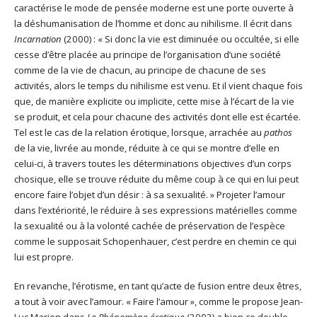
caractérise le mode de pensée moderne est une porte ouverte à
la déshumanisation de l’homme et donc au nihilisme. Il écrit dans
Incarnation
(2000) : « Si donc la vie est diminuée ou occultée, si elle
cesse d’être placée au principe de l’organisation d’une société
comme de la vie de chacun, au principe de chacune de ses
activités, alors le temps du nihilisme est venu. Et il vient chaque fois
que, de manière explicite ou implicite, cette mise à l’écart de la vie
se produit, et cela pour chacune des activités dont elle est écartée.
Tel est le cas de la relation érotique, lorsque, arrachée au
pathos
de la vie, livrée au monde, réduite à ce qui se montre d’elle en
celui-ci, à travers toutes les déterminations objectives d’un corps
chosique, elle se trouve réduite du même coup à ce qui en lui peut
encore faire l’objet d’un désir : à sa sexualité. » Projeter l’amour
dans l’extériorité, le réduire à ses expressions matérielles comme
la sexualité ou à la volonté cachée de préservation de l’espèce
comme le supposait Schopenhauer, c’est perdre en chemin ce qui
lui est propre.
En revanche, l’érotisme, en tant qu’acte de fusion entre deux êtres,
a tout à voir avec l’amour. « Faire l’amour », comme le propose Jean-
Luc Marion dans
Le Phénomène érotique
(2003) a bien ce double-