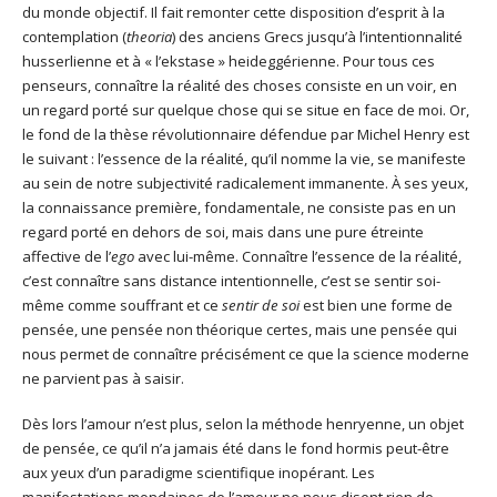
du monde objectif. Il fait remonter cette disposition d’esprit à la
contemplation (
theoria
) des anciens Grecs jusqu’à l’intentionnalité
husserlienne et à « l’ekstase » heideggérienne. Pour tous ces
penseurs, connaître la réalité des choses consiste en un voir, en
un regard porté sur quelque chose qui se situe en face de moi. Or,
le fond de la thèse révolutionnaire défendue par Michel Henry est
le suivant : l’essence de la réalité, qu’il nomme la vie, se manifeste
au sein de notre subjectivité radicalement immanente. À ses yeux,
la connaissance première, fondamentale, ne consiste pas en un
regard porté en dehors de soi, mais dans une pure étreinte
affective de l’
ego
avec lui-même. Connaître l’essence de la réalité,
c’est connaître sans distance intentionnelle, c’est se sentir soi-
même comme souffrant et ce
sentir de soi
est bien une forme de
pensée, une pensée non théorique certes, mais une pensée qui
nous permet de connaître précisément ce que la science moderne
ne parvient pas à saisir.
Dès lors l’amour n’est plus, selon la méthode henryenne, un objet
de pensée, ce qu’il n’a jamais été dans le fond hormis peut-être
aux yeux d’un paradigme scientifique inopérant. Les