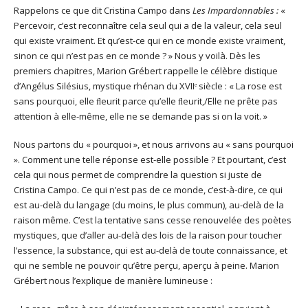
Rappelons ce que dit Cristina Campo dans
Les Impardonnables :
«
Percevoir, c’est reconnaître cela seul qui a de la valeur, cela seul
qui existe vraiment. Et qu’est-ce qui en ce monde existe vraiment,
sinon ce qui n’est pas en ce monde ? » Nous y voilà. Dès les
premiers chapitres, Marion Grébert rappelle le célèbre distique
d’Angélus Silésius, mystique rhénan du XVIIᵉ siècle : « La rose est
sans pourquoi, elle ﬂeurit parce qu’elle ﬂeurit,/Elle ne prête pas
attention à elle-même, elle ne se demande pas si on la voit. »
Nous partons du « pourquoi », et nous arrivons au « sans pourquoi
». Comment une telle réponse est-elle possible ? Et pourtant, c’est
cela qui nous permet de comprendre la question si juste de
Cristina Campo. Ce qui n’est pas de ce monde, c’est-à-dire, ce qui
est au-delà du langage (du moins, le plus commun), au-delà de la
raison même. C’est la tentative sans cesse renouvelée des poètes
mystiques, que d’aller au-delà des lois de la raison pour toucher
l’essence, la substance, qui est au-delà de toute connaissance, et
qui ne semble ne pouvoir qu’être perçu, aperçu à peine. Marion
Grébert nous l’explique de manière lumineuse :