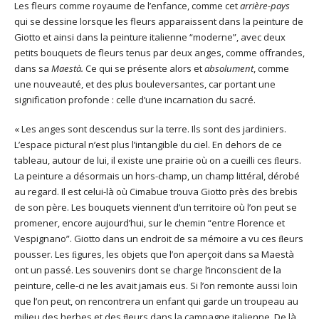
Les fleurs comme royaume de l’enfance, comme cet
arrière-pays
qui se dessine lorsque les fleurs apparaissent dans la peinture de
Giotto et ainsi dans la peinture italienne “moderne”, avec deux
petits bouquets de fleurs tenus par deux anges, comme offrandes,
dans sa
Maestà.
Ce qui se présente alors et
absolument
, comme
une nouveauté, et des plus bouleversantes, car portant une
signification profonde : celle d’une incarnation du sacré.
« Les anges sont descendus sur la terre. Ils sont des jardiniers.
L’espace pictural n’est plus l’intangible du ciel. En dehors de ce
tableau, autour de lui, il existe une prairie où on a cueilli ces ﬂeurs.
La peinture a désormais un hors-champ, un champ littéral, dérobé
au regard. Il est celui-là où Cimabue trouva Giotto près des brebis
de son père. Les bouquets viennent d’un territoire où l’on peut se
promener, encore aujourd’hui, sur le chemin “entre Florence et
Vespignano”. Giotto dans un endroit de sa mémoire a vu ces ﬂeurs
pousser. Les ﬁgures, les objets que l’on aperçoit dans sa Maestà
ont un passé. Les souvenirs dont se charge l’inconscient de la
peinture, celle-ci ne les avait jamais eus. Si l’on remonte aussi loin
que l’on peut, on rencontrera un enfant qui garde un troupeau au
milieu des herbes et des ﬂeurs dans la campagne italienne. De là