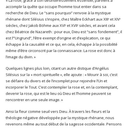
« La rose, grâce à son désintéressement essentiel, parvient à
accomplir la quête qui occupe l’homme tout entier dans sa
recherche de Dieu. Le “sans pourquoi” renvoie à la mystique
rhénane dont Silésius s’inspire, chez Maître Eckhart aux XIIIᵉ et XIVᵉ
siècles, chez Jakob Böhme aux XVIᵉ et XVIIᵉ siècles, et avant cela
chez Béatrice de Nazareth : pour eux, Dieu est “sans fondement”, il
est l’”Ungrund”, l’être exempt d’origine et d’explication, ce qui
échappe à la causalité et ce qui, en cela, échappe à la possibilité
même d’être circonscrit par la connaissance. La rose est donc à
l’image du divin. »
Quelques lignes plus loin, citant un autre distique d’Angélus
Silésius sur la « mort spirituelle », elle ajoute : « Mourir à soi, c’est
se défaire du divers et de l’incomplet pour rejoindre l’Un et
incorporer le Tout. C’est contempler la rose et, en la contemplant,
devenir la rose, qui est le lieu où Dieu et l’homme peuvent se
rencontrer en une seule image. »
Ainsi la fleur comme seuil vers Dieu. À travers les fleurs et la
théologie négative développée par la mystique rhénane, nous
revenons même au tout début de la sagesse occidentale. Pensons