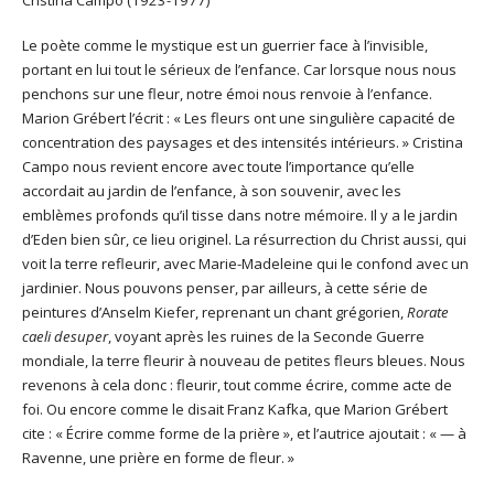
Cristina Campo (1923-1977)
Le poète comme le mystique est un guerrier face à l’invisible,
portant en lui tout le sérieux de l’enfance. Car lorsque nous nous
penchons sur une fleur, notre émoi nous renvoie à l’enfance.
Marion Grébert l’écrit : « Les fleurs ont une singulière capacité de
concentration des paysages et des intensités intérieurs. » Cristina
Campo nous revient encore avec toute l’importance qu’elle
accordait au jardin de l’enfance, à son souvenir, avec les
emblèmes profonds qu’il tisse dans notre mémoire. Il y a le jardin
d’Eden bien sûr, ce lieu originel. La résurrection du Christ aussi, qui
voit la terre refleurir, avec Marie-Madeleine qui le confond avec un
jardinier. Nous pouvons penser, par ailleurs, à cette série de
peintures d’Anselm Kiefer, reprenant un chant grégorien,
Rorate
caeli desuper
, voyant après les ruines de la Seconde Guerre
mondiale, la terre fleurir à nouveau de petites fleurs bleues. Nous
revenons à cela donc : fleurir, tout comme écrire, comme acte de
foi. Ou encore comme le disait Franz Kafka, que Marion Grébert
cite : « Écrire comme forme de la prière », et l’autrice ajoutait : « — à
Ravenne, une prière en forme de fleur. »