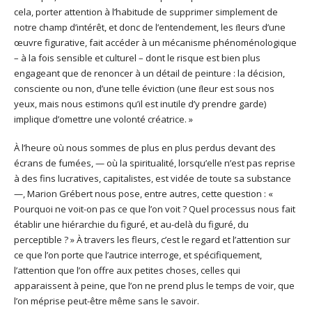
cela, porter attention à l’habitude de supprimer simplement de
notre champ d’intérêt, et donc de l’entendement, les ﬂeurs d’une
œuvre figurative, fait accéder à un mécanisme phénoménologique
– à la fois sensible et culturel – dont le risque est bien plus
engageant que de renoncer à un détail de peinture : la décision,
consciente ou non, d’une telle éviction (une ﬂeur est sous nos
yeux, mais nous estimons qu’il est inutile d’y prendre garde)
implique d’omettre une volonté créatrice. »
À l’heure où nous sommes de plus en plus perdus devant des
écrans de fumées, — où la spiritualité, lorsqu’elle n’est pas reprise
à des fins lucratives, capitalistes, est vidée de toute sa substance
—, Marion Grébert nous pose, entre autres, cette question : «
Pourquoi ne voit-on pas ce que l’on voit ? Quel processus nous fait
établir une hiérarchie du figuré, et au-delà du figuré, du
perceptible ? » À travers les fleurs, c’est le regard et l’attention sur
ce que l’on porte que l’autrice interroge, et spécifiquement,
l’attention que l’on offre aux petites choses, celles qui
apparaissent à peine, que l’on ne prend plus le temps de voir, que
l’on méprise peut-être même sans le savoir.