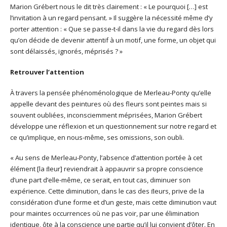
Marion Grébert nous le dit très clairement : « Le pourquoi […] est
l’invitation à un regard pensant. » Il suggère la nécessité même d’y
porter attention : « Que se passe-t-il dans la vie du regard dès lors
qu’on décide de devenir attentif à un motif, une forme, un objet qui
sont délaissés, ignorés, méprisés ? »
Retrouver l’attention
À travers la pensée phénoménologique de Merleau-Ponty qu’elle
appelle devant des peintures où des fleurs sont peintes mais si
souvent oubliées, inconsciemment méprisées, Marion Grébert
développe une réflexion et un questionnement sur notre regard et
ce qu’implique, en nous-même, ses omissions, son oubli.
« Au sens de Merleau-Ponty, l’absence d’attention portée à cet
élément [la ﬂeur] reviendrait à appauvrir sa propre conscience
d’une part d’elle-même, ce serait, en tout cas, diminuer son
expérience. Cette diminution, dans le cas des ﬂeurs, prive de la
considération d’une forme et d’un geste, mais cette diminution vaut
pour maintes occurrences où ne pas voir, par une élimination
identique, ôte à la conscience une partie qu’il lui convient d’ôter. En