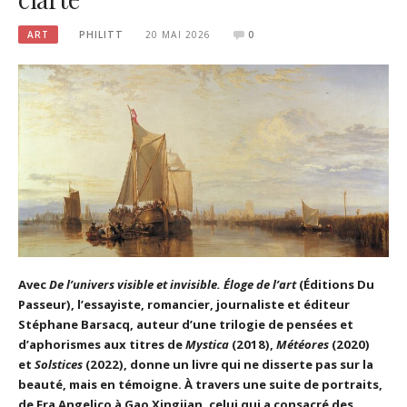
ART
PHILITT
20 MAI 2026
0
Avec
De l’univers visible et invisible. Éloge de l’art
(Éditions Du
Passeur), l’essayiste, romancier, journaliste et éditeur
Stéphane Barsacq, auteur d’une trilogie de pensées et
d’aphorismes aux titres de
Mystica
(2018),
Météores
(2020)
et
Solstices
(2022), donne un livre qui ne disserte pas sur la
beauté, mais en témoigne. À travers une suite de portraits,
de Fra Angelico à Gao Xingjian, celui qui a consacré des