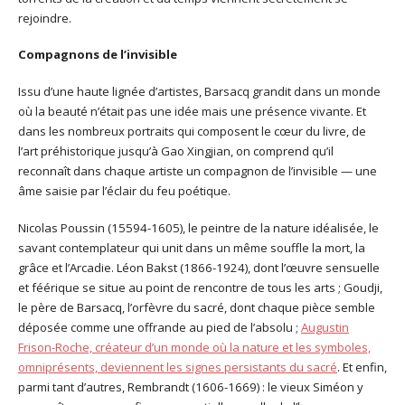
rejoindre.
Compagnons de l’invisible
Issu d’une haute lignée d’artistes, Barsacq grandit dans un monde
où la beauté n’était pas une idée mais une présence vivante. Et
dans les nombreux portraits qui composent le cœur du livre, de
l’art préhistorique jusqu’à Gao Xingjian, on comprend qu’il
reconnaît dans chaque artiste un compagnon de l’invisible — une
âme saisie par l’éclair du feu poétique.
Nicolas Poussin (15594-1605), le peintre de la nature idéalisée, le
savant contemplateur qui unit dans un même souffle la mort, la
grâce et l’Arcadie. Léon Bakst (1866-1924), dont l’œuvre sensuelle
et féérique se situe au point de rencontre de tous les arts ; Goudji,
le père de Barsacq, l’orfèvre du sacré, dont chaque pièce semble
déposée comme une offrande au pied de l’absolu ;
Augustin
Frison-Roche, créateur d’un monde où la nature et les symboles,
omniprésents, deviennent les signes persistants du sacré
. Et enfin,
parmi tant d’autres, Rembrandt (1606-1669) : le vieux Siméon y