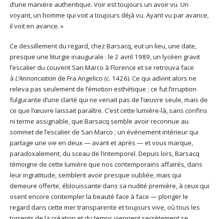
d’une manière authentique. Voir est toujours un avoir vu. Un
voyant, un homme qui voit a toujours déjà vu. Ayant vu par avance,
il voit en avance. »
Ce dessillement du regard, chez Barsacq, eut un lieu, une date,
presque une liturgie inaugurale : le 2 avril 1989, un lycéen gravit
l’escalier du couvent San Marco à Florence et se retrouva face
à
L’Annonciation
de Fra Angelico (c. 1426). Ce qui advint alors ne
releva pas seulement de l’émotion esthétique ; ce fut l’irruption
fulgurante d’une clarté qui ne venait pas de l’œuvre seule, mais de
ce que l’œuvre laissait paraître. C’est cette lumière-là, sans confins
ni terme assignable, que Barsacq semble avoir reconnue au
sommet de l’escalier de San Marco ; un événement intérieur qui
partage une vie en deux — avant et après — et vous marque,
paradoxalement, du sceau de l’intemporel. Depuis lors, Barsacq
témoigne de cette lumière que nos contemporains affairés, dans
leur ingratitude, semblent avoir presque oubliée, mais qui
demeure offerte, éblouissante dans sa nudité première, à ceux qui
osent encore contempler la beauté face à face — plonger le
regard dans cette mer transparente et toujours vive, où tous les
torrents de la création et du temps viennent secrètement se