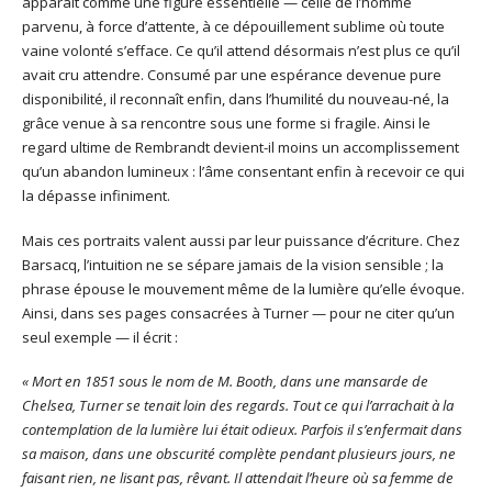
apparaît comme une figure essentielle — celle de l’homme
parvenu, à force d’attente, à ce dépouillement sublime où toute
vaine volonté s’efface. Ce qu’il attend désormais n’est plus ce qu’il
avait cru attendre. Consumé par une espérance devenue pure
disponibilité, il reconnaît enfin, dans l’humilité du nouveau-né, la
grâce venue à sa rencontre sous une forme si fragile. Ainsi le
regard ultime de Rembrandt devient-il moins un accomplissement
qu’un abandon lumineux : l’âme consentant enfin à recevoir ce qui
la dépasse infiniment.
Mais ces portraits valent aussi par leur puissance d’écriture. Chez
Barsacq, l’intuition ne se sépare jamais de la vision sensible ; la
phrase épouse le mouvement même de la lumière qu’elle évoque.
Ainsi, dans ses pages consacrées à Turner — pour ne citer qu’un
seul exemple — il écrit :
« Mort en 1851 sous le nom de M. Booth, dans une mansarde de
Chelsea, Turner se tenait loin des regards. Tout ce qui l’arrachait à la
contemplation de la lumière lui était odieux. Parfois il s’enfermait dans
sa maison, dans une obscurité complète pendant plusieurs jours, ne
faisant rien, ne lisant pas, rêvant. Il attendait l’heure où sa femme de