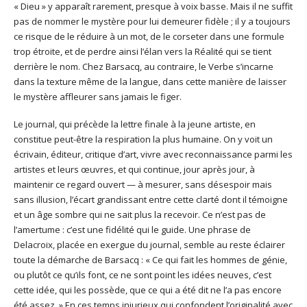
« Dieu » y apparaît rarement, presque à voix basse. Mais il ne suffit
pas de nommer le mystère pour lui demeurer fidèle ; il y a toujours
ce risque de le réduire à un mot, de le corseter dans une formule
trop étroite, et de perdre ainsi l’élan vers la Réalité qui se tient
derrière le nom. Chez Barsacq, au contraire, le Verbe s’incarne
dans la texture même de la langue, dans cette manière de laisser
le mystère affleurer sans jamais le figer.
Le journal, qui précède la lettre finale à la jeune artiste, en
constitue peut-être la respiration la plus humaine. On y voit un
écrivain, éditeur, critique d’art, vivre avec reconnaissance parmi les
artistes et leurs œuvres, et qui continue, jour après jour, à
maintenir ce regard ouvert — à mesurer, sans désespoir mais
sans illusion, l’écart grandissant entre cette clarté dont il témoigne
et un âge sombre qui ne sait plus la recevoir. Ce n’est pas de
l’amertume : c’est une fidélité qui le guide. Une phrase de
Delacroix, placée en exergue du journal, semble au reste éclairer
toute la démarche de Barsacq : « Ce qui fait les hommes de génie,
ou plutôt ce qu’ils font, ce ne sont point les idées neuves, c’est
cette idée, qui les possède, que ce qui a été dit ne l’a pas encore
été assez. » En ces temps injurieux qui confondent l’originalité avec