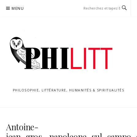
Aller
MENU
au
contenu
PHILOSOPHIE, LITTÉRATURE, HUMANITÉS & SPIRITUALITÉS
Antoine-
jean_gros,_napoleone_sul_campo_di