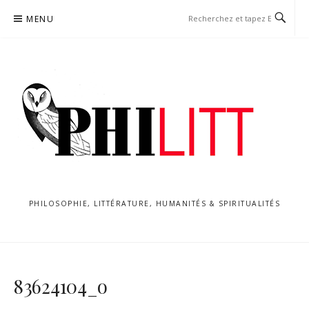
Aller
MENU
au
contenu
PHILOSOPHIE, LITTÉRATURE, HUMANITÉS & SPIRITUALITÉS
83624104_o