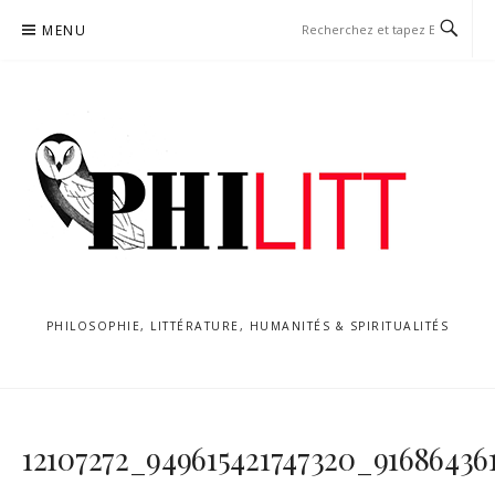
Aller
MENU
au
contenu
PHILOSOPHIE, LITTÉRATURE, HUMANITÉS & SPIRITUALITÉS
12107272_949615421747320_91686436