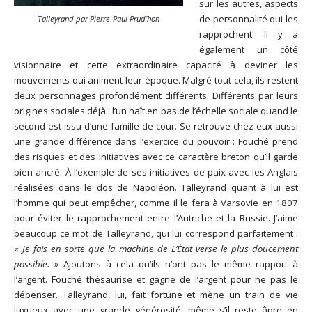
sur les autres, aspects
de personnalité qui les
Talleyrand par Pierre-Paul Prud’hon
rapprochent. Il y a
également un côté
visionnaire et cette extraordinaire capacité à deviner les
mouvements qui animent leur époque. Malgré tout cela, ils restent
deux personnages profondément différents. Différents par leurs
origines sociales déjà : l’un naît en bas de l’échelle sociale quand le
second est issu d’une famille de cour. Se retrouve chez eux aussi
une grande différence dans l’exercice du pouvoir : Fouché prend
des risques et des initiatives avec ce caractère breton qu’il garde
bien ancré. À l’exemple de ses initiatives de paix avec les Anglais
réalisées dans le dos de Napoléon. Talleyrand quant à lui est
l’homme qui peut empêcher, comme il le fera à Varsovie en 1807
pour éviter le rapprochement entre l’Autriche et la Russie. J’aime
beaucoup ce mot de Talleyrand, qui lui correspond parfaitement :
«
Je fais en sorte que la machine de L’État verse le plus doucement
possible. »
Ajoutons à cela qu’ils n’ont pas le même rapport à
l’argent. Fouché thésaurise et gagne de l’argent pour ne pas le
dépenser. Talleyrand, lui, fait fortune et mène un train de vie
luxueux avec une grande générosité, même s’il reste âpre en