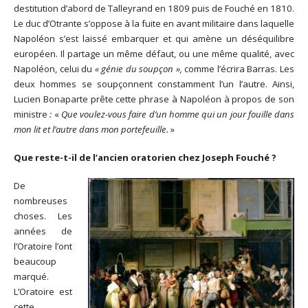
destitution d’abord de Talleyrand en 1809 puis de Fouché en 1810.
Le duc d’Otrante s’oppose à la fuite en avant militaire dans laquelle
Napoléon s’est laissé embarquer et qui amène un déséquilibre
européen. Il partage un même défaut, ou une même qualité, avec
Napoléon, celui du
« génie du soupçon »,
comme l’écrira Barras. Les
deux hommes se soupçonnent constamment l’un l’autre. Ainsi,
Lucien Bonaparte prête cette phrase à Napoléon à propos de son
ministre
:
«
Que voulez-vous faire d’un homme qui un jour fouille dans
mon lit et l’autre dans mon portefeuille.
»
Que reste-t-il de l’ancien oratorien chez Joseph Fouché ?
De
nombreuses
choses. Les
années de
l’Oratoire l’ont
beaucoup
marqué.
L’Oratoire est
cette