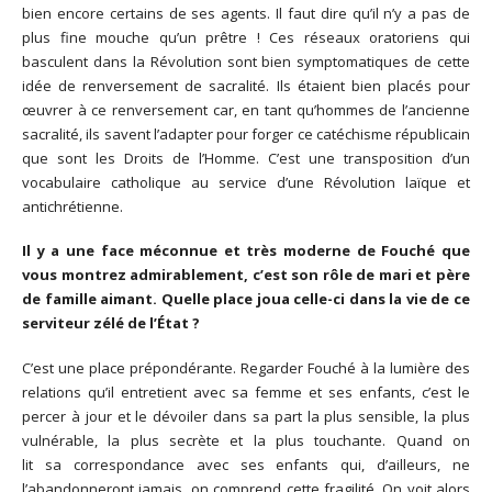
bien encore certains de ses agents. Il faut dire qu’il n’y a pas de
plus fine mouche qu’un prêtre ! Ces réseaux oratoriens qui
basculent dans la Révolution sont bien symptomatiques de cette
idée de renversement de sacralité. Ils étaient bien placés pour
œuvrer à ce renversement car, en tant qu’hommes de l’ancienne
sacralité, ils savent l’adapter pour forger ce catéchisme républicain
que sont les Droits de l’Homme. C’est une transposition d’un
vocabulaire catholique au service d’une Révolution laïque et
antichrétienne.
Il y a une face méconnue et très moderne de Fouché que
vous montrez admirablement, c’est son rôle de mari et père
de famille aimant. Quelle place joua celle-ci dans la vie de ce
serviteur zélé de l’État ?
C’est une place prépondérante. Regarder Fouché à la lumière des
relations qu’il entretient avec sa femme et ses enfants, c’est le
percer à jour et le dévoiler dans sa part la plus sensible, la plus
vulnérable, la plus secrète et la plus touchante. Quand on
lit sa correspondance avec ses enfants qui, d’ailleurs, ne
l’abandonneront jamais, on comprend cette fragilité. On voit alors