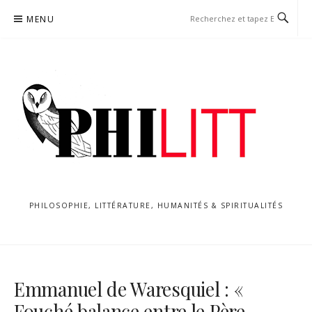
Aller
MENU
au
contenu
PHILOSOPHIE, LITTÉRATURE, HUMANITÉS & SPIRITUALITÉS
Emmanuel de Waresquiel : «
Fouché balance entre le Père