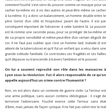
comment Fouché s’est servi du pouvoir comme un masque pour se
cacher lui-même vis à vis des autres et peut-être même se cacher
à lui même. Il y a donc un balancement, un homme double entre le
père Goriot d’un côté et l’inspecteur Javert de l’autre. Il est par
conséquent important de l’observer à cette lumière là. Le pouvoir
est là comme une seconde peau, pour se protéger de lui-même et
de sa propre sensibilité et même peut-être d’un certain dégoût de
soi. Il ne faut pas oublier que c’est un homme laid, malade (il est
atteint de la tuberculose) et qu’il fut un enfant qui a vécu dans une
grande solitude familiale. Ce sont toutes ces fragilités et ces failles
qu’il dépasse ou transcende à travers l’ambition et le pouvoir.
On lui a souvent reproché son rôle dans les massacres à
Lyon sous la révolution. Fut-il alors responsable de ce qu’on
appelle aujourd’hui un crime contre l’humanité ?
Non, on est alors dans un contexte de guerre civile. La Terreur est
une arme politique, sans aucun contenu idéologique : il s’agit de
terroriser l’adversaire. Fouché exerce cette Terreur sans état
d’âme, mais jamais de façon cynique. Il ne fait pas selon moi le mal