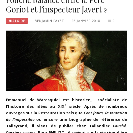
Goriot et l’inspecteur Javert »
HISTOIRE
BENJAMIN FAYET
26 JANVIER 2018
0
Emmanuel de Waresquiel est historien,
spécialiste de
e
l’histoire des idées au XIX
siècle. Après de nombreux
ouvrages sur la Restauration tels que
Cent jours,
la tentation
de l’impossible
ou encore une biographie de référence de
Talleyrand, il vient de publier chez Tallandier
Fouché.
Dossiers secrets.
Pour PHILITT, il revient sur la vie singulière