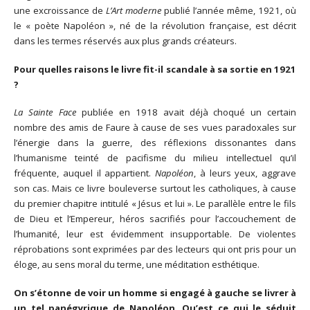
une excroissance de
L’Art moderne
publié l’année même, 1921, où
le « poète Napoléon », né de la révolution française, est décrit
dans les termes réservés aux plus grands créateurs.
Pour quelles raisons le livre fit-il scandale à sa sortie en 1921
?
La Sainte Face
publiée en 1918 avait déjà choqué un certain
nombre des amis de Faure à cause de ses vues paradoxales sur
l’énergie dans la guerre, des réflexions dissonantes dans
l’humanisme teinté de pacifisme du milieu intellectuel qu’il
fréquente, auquel il appartient.
Napoléon
, à leurs yeux, aggrave
son cas. Mais ce livre bouleverse surtout les catholiques, à cause
du premier chapitre intitulé « Jésus et lui ». Le parallèle entre le fils
de Dieu et l’Empereur, héros sacrifiés pour l’accouchement de
l’humanité, leur est évidemment insupportable. De violentes
réprobations sont exprimées par des lecteurs qui ont pris pour un
éloge, au sens moral du terme, une méditation esthétique.
On s’étonne de voir un homme si engagé à gauche se livrer à
un tel panégyrique de Napoléon. Qu’est ce qui le séduit