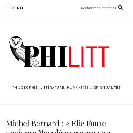
Aller
MENU
au
contenu
PHILOSOPHIE, LITTÉRATURE, HUMANITÉS & SPIRITUALITÉS
Michel Bernard : « Elie Faure
envisage Napoléon comme un