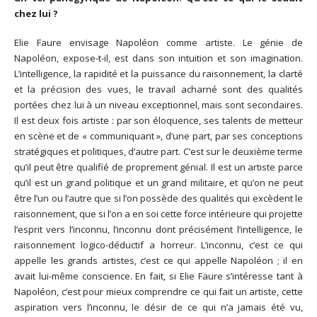
chez lui ?
Elie Faure envisage Napoléon comme artiste. Le génie de
Napoléon, expose-t-il, est dans son intuition et son imagination.
L’intelligence, la rapidité et la puissance du raisonnement, la clarté
et la précision des vues, le travail acharné sont des qualités
portées chez lui à un niveau exceptionnel, mais sont secondaires.
Il est deux fois artiste : par son éloquence, ses talents de metteur
en scène et de « communiquant », d’une part, par ses conceptions
stratégiques et politiques, d’autre part. C’est sur le deuxième terme
qu’il peut être qualifié de proprement génial. Il est un artiste parce
qu’il est un grand politique et un grand militaire, et qu’on ne peut
être l’un ou l’autre que si l’on possède des qualités qui excèdent le
raisonnement, que si l’on a en soi cette force intérieure qui projette
l’esprit vers l’inconnu, l’inconnu dont précisément l’intelligence, le
raisonnement logico-déductif a horreur. L’inconnu, c’est ce qui
appelle les grands artistes, c’est ce qui appelle Napoléon ; il en
avait lui-même conscience. En fait, si Elie Faure s’intéresse tant à
Napoléon, c’est pour mieux comprendre ce qui fait un artiste, cette
aspiration vers l’inconnu, le désir de ce qui n’a jamais été vu,