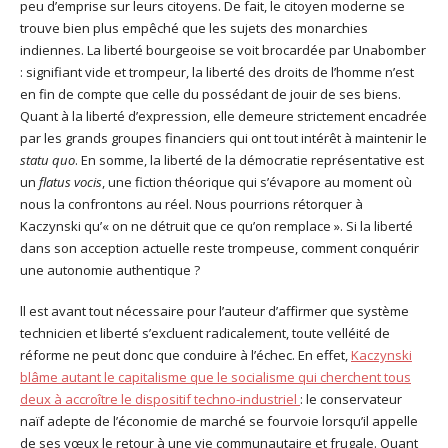
peu d’emprise sur leurs citoyens. De fait, le citoyen moderne se
trouve bien plus empêché que les sujets des monarchies
indiennes. La liberté bourgeoise se voit brocardée par Unabomber
: signifiant vide et trompeur, la liberté des droits de l’homme n’est
en fin de compte que celle du possédant de jouir de ses biens.
Quant à la liberté d’expression, elle demeure strictement encadrée
par les grands groupes financiers qui ont tout intérêt à maintenir le
statu quo
. En somme, la liberté de la démocratie représentative est
un
flatus vocis
, une fiction théorique qui s’évapore au moment où
nous la confrontons au réel. Nous pourrions rétorquer à
Kaczynski qu’« on ne détruit que ce qu’on remplace ». Si la liberté
dans son acception actuelle reste trompeuse, comment conquérir
une autonomie authentique ?
ll est avant tout nécessaire pour l’auteur d’affirmer que système
technicien et liberté s’excluent radicalement, toute velléité de
réforme ne peut donc que conduire à l’échec. En effet,
Kaczynski
blâme autant le capitalisme que le socialisme qui cherchent tous
deux à accroître le dispositif techno-industriel
: le conservateur
naïf adepte de l’économie de marché se fourvoie lorsqu’il appelle
de ses vœux le retour à une vie communautaire et frugale. Quant