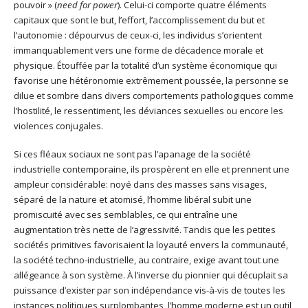
pouvoir » (
need for power
). Celui-ci comporte quatre éléments
capitaux que sont le but, l’effort, l’accomplissement du but et
l’autonomie : dépourvus de ceux-ci, les individus s’orientent
immanquablement vers une forme de décadence morale et
physique. Étouffée par la totalité d’un système économique qui
favorise une hétéronomie extrêmement poussée, la personne se
dilue et sombre dans divers comportements pathologiques comme
l’hostilité, le ressentiment, les déviances sexuelles ou encore les
violences conjugales.
Si ces fléaux sociaux ne sont pas l’apanage de la société
industrielle contemporaine, ils prospèrent en elle et prennent une
ampleur considérable: noyé dans des masses sans visages,
séparé de la nature et atomisé, l’homme libéral subit une
promiscuité avec ses semblables, ce qui entraîne une
augmentation très nette de l’agressivité. Tandis que les petites
sociétés primitives favorisaient la loyauté envers la communauté,
la société techno-industrielle, au contraire, exige avant tout une
allégeance à son système. À l’inverse du pionnier qui décuplait sa
puissance d’exister par son indépendance vis-à-vis de toutes les
instances politiques surplombantes, l’homme moderne est un outil