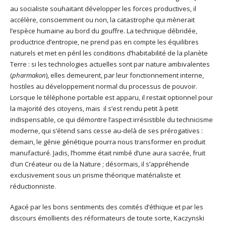
au socialiste souhaitant développer les forces productives, il
accélère, consciemment ou non, la catastrophe qui mènerait
l’espèce humaine au bord du gouffre. La technique débridée,
productrice d’entropie, ne prend pas en compte les équilibres
naturels et met en péril les conditions d’habitabilité de la planète
Terre : si les technologies actuelles sont par nature ambivalentes
(
pharmakon
), elles demeurent, par leur fonctionnement interne,
hostiles au développement normal du processus de pouvoir.
Lorsque le téléphone portable est apparu, il restait optionnel pour
la majorité des citoyens, mais il s’est rendu petit à petit
indispensable, ce qui démontre l’aspect irrésistible du technicisme
moderne, qui s’étend sans cesse au-delà de ses prérogatives :
demain, le génie génétique pourra nous transformer en produit
manufacturé. Jadis, l’homme était nimbé d’une aura sacrée, fruit
d’un Créateur ou de la Nature ; désormais, il s’appréhende
exclusivement sous un prisme théorique matérialiste et
réductionniste.
Agacé par les bons sentiments des comités d’éthique et par les
discours émollients des réformateurs de toute sorte, Kaczynski