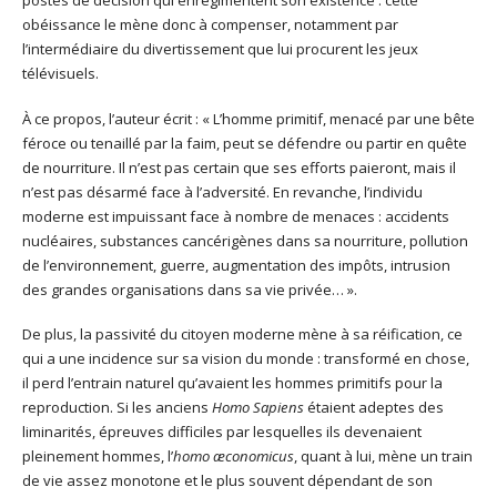
obéissance le mène donc à compenser, notamment par
l’intermédiaire du divertissement que lui procurent les jeux
télévisuels.
À ce propos, l’auteur écrit : « L’homme primitif, menacé par une bête
féroce ou tenaillé par la faim, peut se défendre ou partir en quête
de nourriture. Il n’est pas certain que ses efforts paieront, mais il
n’est pas désarmé face à l’adversité. En revanche, l’individu
moderne est impuissant face à nombre de menaces : accidents
nucléaires, substances cancérigènes dans sa nourriture, pollution
de l’environnement, guerre, augmentation des impôts, intrusion
des grandes organisations dans sa vie privée… ».
De plus, la passivité du citoyen moderne mène à sa réification, ce
qui a une incidence sur sa vision du monde : transformé en chose,
il perd l’entrain naturel qu’avaient les hommes primitifs pour la
reproduction. Si les anciens
Homo Sapiens
étaient adeptes des
liminarités, épreuves difficiles par lesquelles ils devenaient
pleinement hommes, l’
homo æconomicus
, quant à lui, mène un train
de vie assez monotone et le plus souvent dépendant de son