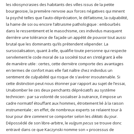
les idiosyncrasies des habitants des villes issus de la petite
bourgeoisie, la première renvoie aux forces négatives qui minent
la psyché telles que l’auto-dépréciation, le défaitisme, la culpabilité,
la haine de soi ou encore l’altruisme pathologique : embourbés
dans le ressentiment et le masochisme, ces individus masquent
derrière une tolérance de façade un appétit de pouvoir tout aussi
brutal que les dominants qu’ils prétendent vilipender. La
sursocialisation, quant à elle, qualifie toute personne qui respecte
servilement le code moral de sa société tout en s’intégrant à elle
de manière utile : certes, cette dernière comporte des avantages
en termes de confort mais elle fait naître chez individus un
sentiment de culpabilité qui risque de s’avérer insoutenable. Si
cette distinction peut nous étonner par rapport au sujet de l’essai,
Unabomber lie ces deux penchants dépréciatifs au système
technicien : par sa volonté de socialiser à outrance, il impose un
cadre normatif étouffant aux hommes, étroitement lié à la raison
instrumentale ; en effet, de nombreux experts se relaient tour à
tour pour dire
comment
se comporter selon les
diktats
du jour.
Dépossédé de son libre-arbitre, le
vulgum pecus
se trouve donc
entravé dans ce que Kaczynski nomme son « processus de