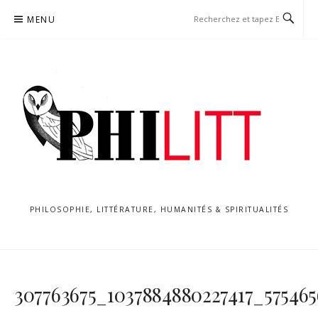
Aller
MENU
au
contenu
PHILOSOPHIE, LITTÉRATURE, HUMANITÉS & SPIRITUALITÉS
307763675_1037884880227417_575465