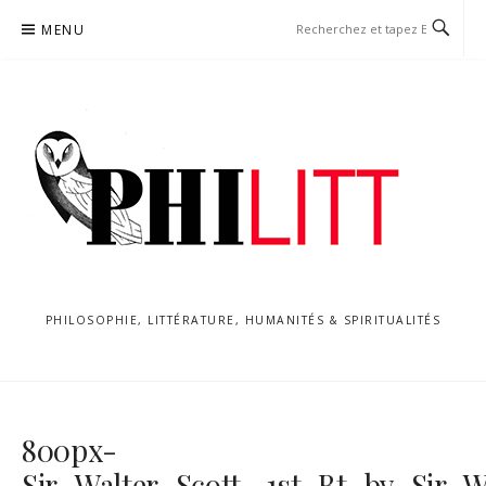
Aller
MENU
au
contenu
PHILOSOPHIE, LITTÉRATURE, HUMANITÉS & SPIRITUALITÉS
800px-
Sir_Walter_Scott,_1st_Bt_by_Sir_W