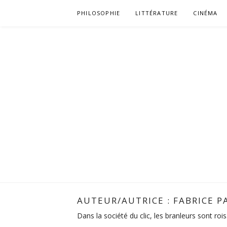
Aller
PHILOSOPHIE
LITTÉRATURE
CINÉMA
au
contenu
AUTEUR/AUTRICE :
FABRICE P
Dans la société du clic, les branleurs sont rois