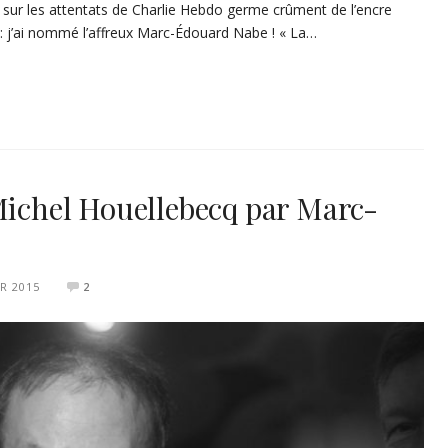
 sur les attentats de Charlie Hebdo germe crûment de l’encre
e : j’ai nommé l’affreux Marc-Édouard Nabe ! « La…
 Michel Houellebecq par Marc-
ER 2015
2