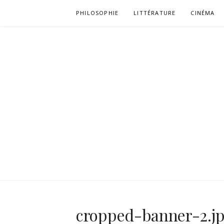
Aller
PHILOSOPHIE
LITTÉRATURE
CINÉMA
au
contenu
cropped-banner-2.j