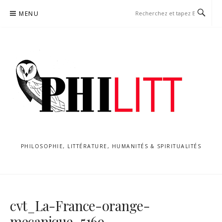
Aller
MENU
au
contenu
PHILOSOPHIE, LITTÉRATURE, HUMANITÉS & SPIRITUALITÉS
cvt_La-France-orange-
mecanique_5169