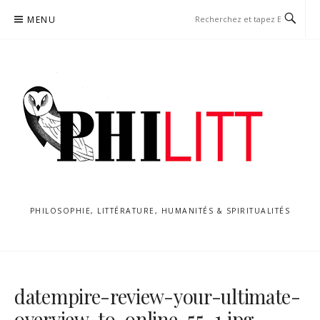
Aller
MENU
au
contenu
PHILOSOPHIE, LITTÉRATURE, HUMANITÉS & SPIRITUALITÉS
datempire-review-your-ultimate-
overview-to-online-55_1.jpg