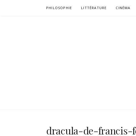
Aller
PHILOSOPHIE
LITTÉRATURE
CINÉMA
au
contenu
dracula-de-francis-