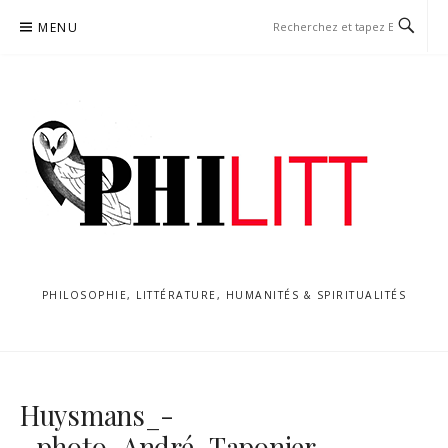
Aller
MENU
au
contenu
PHILOSOPHIE, LITTÉRATURE, HUMANITÉS & SPIRITUALITÉS
Huysmans_-
_photo_André_Taponier