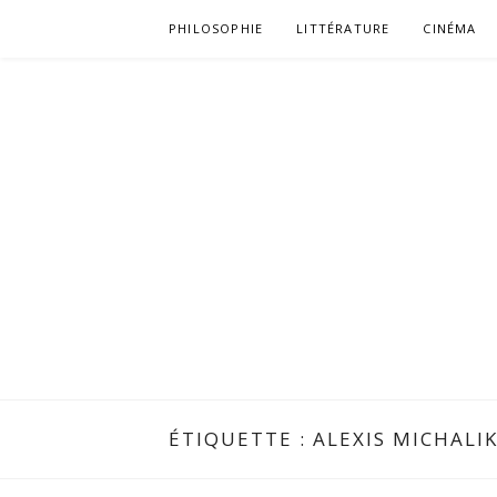
Aller
PHILOSOPHIE
LITTÉRATURE
CINÉMA
au
contenu
ÉTIQUETTE :
ALEXIS MICHALI