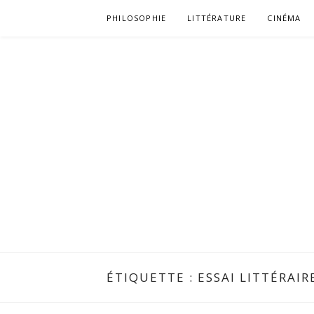
Aller
PHILOSOPHIE
LITTÉRATURE
CINÉMA
au
contenu
ÉTIQUETTE :
ESSAI LITTÉRAIR