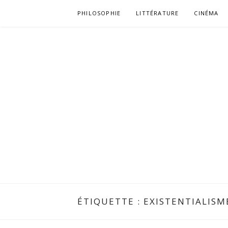
Aller
PHILOSOPHIE
LITTÉRATURE
CINÉMA
au
contenu
ÉTIQUETTE :
EXISTENTIALISM