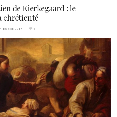
ien de Kierkegaard : le
a chrétienté
PTEMBRE 2017
1