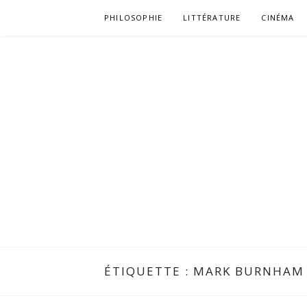
Aller
PHILOSOPHIE
LITTÉRATURE
CINÉMA
au
contenu
ÉTIQUETTE :
MARK BURNHAM