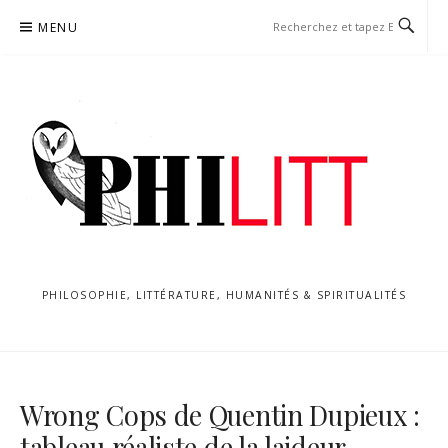
Aller
MENU
au
contenu
PHILOSOPHIE, LITTÉRATURE, HUMANITÉS & SPIRITUALITÉS
Wrong Cops de Quentin Dupieux :
tableau réaliste de la laideur