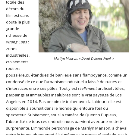
totale des
décors du
film est sans
doute la plus
grande
richesse de
Wrong Cops
:
zones
industrielles,
Marilyn Manson, « David Dolores Frank »
croisements
routiers
poussiéreux, étendues de banlieue sans flamboyance, comme un
condensé de ce que l’urbanisme industriel a laissé de ruines et
d’interstices entre ses pôles. Tout y est
réellement
artificiel : tôles,
parpaings et immeubles insalubres sont le vrai paysage de Los
Angeles en 2014. Pas besoin de tricher avec la laideur : elle est
disponible à souhait dans le monde qui entoure l’œil du
spectateur. Subitement, sous la caméra de Quentin Dupieux,
l’absurdité de tous ces endroits nous parvient avec une netteté
surprenante. L’immonde personnage de Marilyn Manson, à cheval
entre le jeune abandonné à lui-même et le prostitué malade, est à