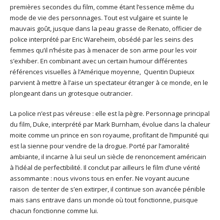
premières secondes du film, comme étant l’essence même du
mode de vie des personnages. Tout est vulgaire et suinte le
mauvais goût, jusque dans la peau grasse de Renato, officier de
police interprété par Eric Wareheim, obsédé par les seins des
femmes qu’il n’hésite pas à menacer de son arme pour les voir
s’exhiber. En combinant avec un certain humour différentes
références visuelles à l’Amérique moyenne, Quentin Dupieux
parvient à mettre à l’aise un spectateur étranger à ce monde, en le
plongeant dans un grotesque outrancier.
La police n’est pas véreuse : elle est la pègre. Personnage principal
du film, Duke, interprété par Mark Burnham, évolue dans la chaleur
moite comme un prince en son royaume, profitant de l’impunité qui
est la sienne pour vendre de la drogue. Porté par l’amoralité
ambiante, il incarne à lui seul un siècle de renoncement américain
à l’idéal de perfectibilité. Il conclut par ailleurs le film d’une vérité
assommante : nous vivons tous en enfer. Ne voyant aucune
raison de tenter de s’en extirper, il continue son avancée pénible
mais sans entrave dans un monde où tout fonctionne, puisque
chacun fonctionne comme lui.