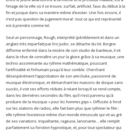
l’image de la ville où il se trouve, surfait, artificiel, faux du début à la
fin et jusque dans sa manière même d’exister. Une fois encore, il
n’est pas question de jugement moral : tout ce qui est représenté
est à prendre comme tel.
Seul un personnage, Rough, interprété (péniblement et dans un
anglais très imparfait) par Eric Judor, se détache du lot. Borgne
difforme enfermé dans la misère de son studio de banlieue, il vit
dans le rêve de connaître un jour la gloire grâce à sa musique, une
techno assommante au rythme mathématique, poussant
l’artificialité et l’inhumain jusqu’à leur comble. Cherchant
désespérément l’approbation de son ami Duke, passionné de
musique électronique, et démarchant les maisons de disque sans
succès, il voit ses efforts réduits à néant lorsqu’il se rend compte,
dans les dernières secondes du film, qu’il n’est parvenu qu’à
produire de la musique «
pour les hommes gays
». Diffusée à fond
sur les stations de radios, elle fait bien plus que rythmer le film :
elle rythme l’existence même d’un monde minuscule qui vit au gré
de ses variations. Inquiétante, rageuse, lancinante… elle remplit
parfaitement sa fonction hypnotique, et, pour tout spectateur qui