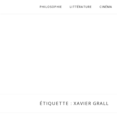
Aller
PHILOSOPHIE
LITTÉRATURE
CINÉMA
au
contenu
ÉTIQUETTE :
XAVIER GRALL