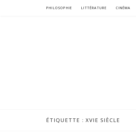
Aller
PHILOSOPHIE
LITTÉRATURE
CINÉMA
au
contenu
ÉTIQUETTE :
XVIE SIÈCLE