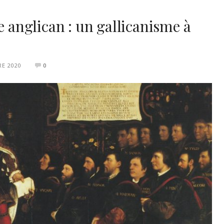
e anglican : un gallicanisme à
E 2020
0