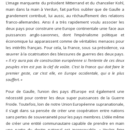
L’image marquante du président Mitterrand et du chancelier Kohl,
main dans la main à Verdun, fait parfois oublier que de Gaulle a
grandement contribué, lui aussi, au réchauffement des relations
franco-allemandes. Ainsi il a très rapidement voulu associer les
deux pays pour construire une Europe continentale unie face aux
puissances anglo-saxonnes, dont l’impérialisme politique et
économique lui apparaissent comme de véritables menaces pour
les intérêts français. Pour cela, la France, sous sa présidence, va
œuvrer à la cicatrisation des blessures de guerres des deux pays.
« Il n’y aura pas de construction européenne si l’entente de ces deux
peuples n’en est pas la clef de voûte. C’est la France qui doit faire le
premier geste, car c’est elle, en Europe occidentale, qui a le plus
souffert. «
Pour de Gaulle, l’union des pays d’Europe est également une
nécessité pour contrer les deux super puissances de la Guerre
Froide. Toutefois, loin de notre Union Européenne supranationale,
il s’agit dans sa pensée de créer une coopération entre nations
sans pertes de souveraineté pour les pays membres. L’idée même
de créer une entité communautaire capable de prendre en main
une partie du destin national est inconcevable.
« Vouloir faire