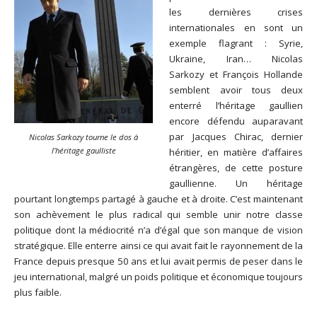
les dernières crises
internationales en sont un
exemple flagrant : Syrie,
Ukraine, Iran… Nicolas
Sarkozy et François Hollande
semblent avoir tous deux
enterré l’héritage gaullien
encore défendu auparavant
par Jacques Chirac, dernier
Nicolas Sarkozy tourne le dos à
l’héritage gaulliste
héritier, en matière d’affaires
étrangères, de cette posture
gaullienne. Un héritage
pourtant longtemps partagé à gauche et à droite. C’est maintenant
son achèvement le plus radical qui semble unir notre classe
politique dont la médiocrité n’a d’égal que son manque de vision
stratégique. Elle enterre ainsi ce qui avait fait le rayonnement de la
France depuis presque 50 ans et lui avait permis de peser dans le
jeu international, malgré un poids politique et économique toujours
plus faible.