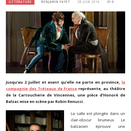
LITTÉRATURE
BENJAMIN FAYET
28 JUIN 2016
0
Jusqu’au 2 juillet et avant qu’elle ne parte en province,
la
compagnie des Tréteaux de France
représente, au théâtre
de la Cartoucherie de Vincennes, une pièce d’Honoré de
Balzac mise en scène par Robin Renucci.
La salle est plongée dans un
clair-obscur brumeux. Le
balzacien éprouve une