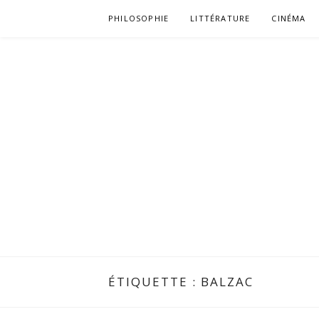
Aller
PHILOSOPHIE
LITTÉRATURE
CINÉMA
au
contenu
ÉTIQUETTE :
BALZAC