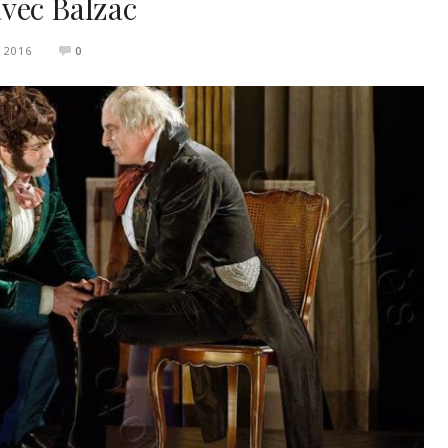
vec Balzac
N 2016
0