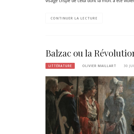
visage crispé de celui dont la mort a été viol
CONTINUER LA LECTURE
Balzac ou la Révolutio
OLIVIER MAILLART
30 JU
LITTÉRATURE