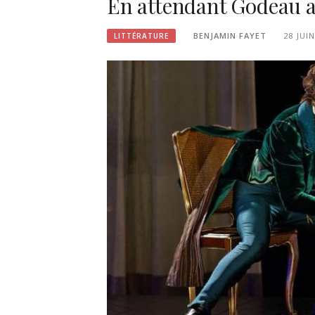
En attendant Godeau a
BENJAMIN FAYET
28 JUI
LITTÉRATURE