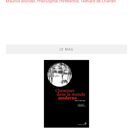
Maurice Blondel
,
Philosophie chrétienne
,
Teilhard de Chardin
LE MAG