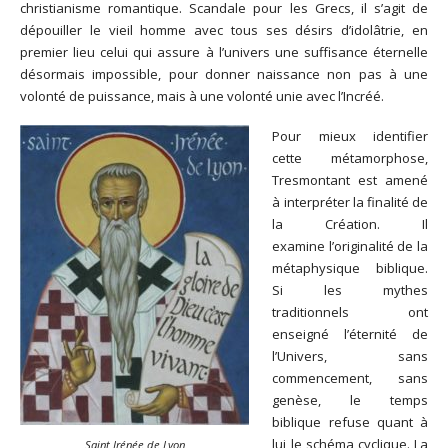
christianisme romantique. Scandale pour les Grecs, il s’agit de
dépouiller le vieil homme avec tous ses désirs d’idolâtrie, en
premier lieu celui qui assure à l’univers une suffisance éternelle
désormais impossible, pour donner naissance non pas à une
volonté de puissance, mais à une volonté unie avec l’Incréé.
Pour mieux identifier
cette métamorphose,
Tresmontant est amené
à interpréter la finalité de
la Création. Il
examine l’originalité de la
métaphysique biblique.
Si les mythes
traditionnels ont
enseigné l’éternité de
l’Univers, sans
commencement, sans
genèse, le temps
biblique refuse quant à
lui le schéma cyclique. La
Saint Irénée de Lyon