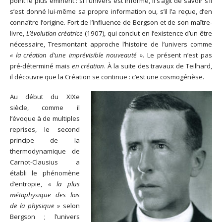
point le plus éminent : si l’univers est informé, il s’agit de savoir s’il
s’est donné lui-même sa propre information ou, s’il l’a reçue, d’en
connaître l’origine. Fort de l’influence de Bergson et de son maître-
livre,
L’évolution créatrice
(1907), qui conclut en l’existence d’un être
nécessaire, Tresmontant approche l’histoire de l’univers comme
« la création d’une imprévisible nouveauté »
. Le présent n’est pas
pré-déterminé mais
en création
. À la suite des travaux de Teilhard,
il découvre que la Création se continue : c’est une cosmogénèse.
Au début du XIXe
siècle, comme il
l’évoque à de multiples
reprises, le second
principe de la
thermodynamique de
Carnot-Clausius a
établi le phénomène
d’entropie,
« la plus
métaphysique des lois
de la physique »
selon
Bergson ; l’univers