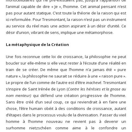
monocellulaires qui ne pré-existaient pas, jusqu’à l’apparition de
l’animal capable de dire « Je », l’homme. Cet animal pensant n’est
pas pour autant statique. C’est toute la théorie de la raison qui est
ici reformulée. Pour Tresmontant, la raison n’est pas un instrument
au service du réel mais une action aspirant à un désir d’unité. Ce
désir d’union, vibrant de sens, implique une métamorphose.
La métaphysique de la Création
Une fois reconnue cette loi de croissance, la philosophie ne peut
boucler sur elle-même si elle veut rester à l’écoute d’une réalité en
train de se créer. De même que l’homme n’a jamais été « pure
nature », la philosophie ne saurait se réduire à une « raison pure ».
Le propre de l’un comme de l’autre est d’être
inachevé
. Tresmontant
s’inspire de Saint Irénée de Lyon (
Contre les hérésies et la gnose au
nom menteur)
qui défend une création progressive de l’homme.
Sans être créé d’un seul coup, ce qui reviendrait à en faire une
chose, l’être humain obéit à des conditions de croissance, autant
d’étapes dans le processus voulu de la divinisation. Passer du vieil
homme à l’homme nouveau ne revient pas à devenir un
surhomme nietzschéen comme aime à le confondre un