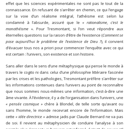
effet que les sciences expérimentales ne sont pas le tout de la
connaissance. En refusant de s’arrêter en chemin, ce qui l’engage
sur la voie d’un réalisme intégral, l’athéisme est selon lui
condamné à l’absurde, assuré que le
« rationalisme, c’est le
monothéisme ».
Pour Tresmontant, si l’on veut répondre aux
éternelles questions sur la raison d’être de l’existence (
Comment se
pose aujourd’hui le problème de l’existence de Dieu ?
), il convient
d’évacuer tous nos a priori pour commencer l’enquête avec ce qui
est certain : l’univers, son existence et son histoire.
Sans aller dans le sens d’une métaphysique qui pense le monde à
travers le cogito ni dans celui d’une philosophie littéraire fascinée
par les crises et les pathologies, Tresmontant préfère s’arrêter sur
les informations contenues dans l’univers au point de reconnaître
que nous sommes nous-mêmes une information, c’est-à-dire une
âme vivante. À l’évidence, il y a de l’organisation dans l’univers, une
« pensée cosmique »
chère à Blondel, de telle sorte qu’avant ou
sans l’homme, le monde recevrait encore de l’information. Mais
cette
« idée directrice »
admise jadis par Claude Bernard ne va pas
de soi. Il revient au métaphysicien de conduire l’analyse à son