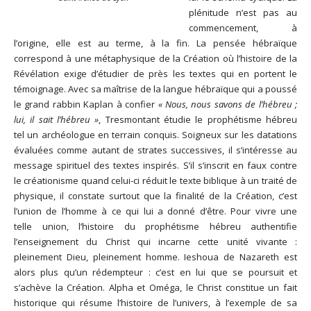
plénitude n’est pas au
commencement, à
l’origine, elle est au terme, à la fin. La pensée hébraïque
correspond à une métaphysique de la Création où l’histoire de la
Révélation exige d’étudier de près les textes qui en portent le
témoignage. Avec sa maîtrise de la langue hébraïque qui a poussé
le grand rabbin Kaplan à confier
« Nous, nous savons de l’hébreu ;
lui, il sait l’hébreu »
, Tresmontant étudie le prophétisme hébreu
tel un archéologue en terrain conquis. Soigneux sur les datations
évaluées comme autant de strates successives, il s’intéresse au
message spirituel des textes inspirés. S’il s’inscrit en faux contre
le créationisme quand celui-ci réduit le texte biblique à un traité de
physique, il constate surtout que la finalité de la Création, c’est
l’union de l’homme à ce qui lui a donné d’être. Pour vivre une
telle union, l’histoire du prophétisme hébreu authentifie
l’enseignement du Christ qui incarne cette unité vivante :
pleinement Dieu, pleinement homme. Ieshoua de Nazareth est
alors plus qu’un rédempteur : c’est en lui que se poursuit et
s’achève la Création. Alpha et Oméga, le Christ constitue un fait
historique qui résume l’histoire de l’univers, à l’exemple de sa