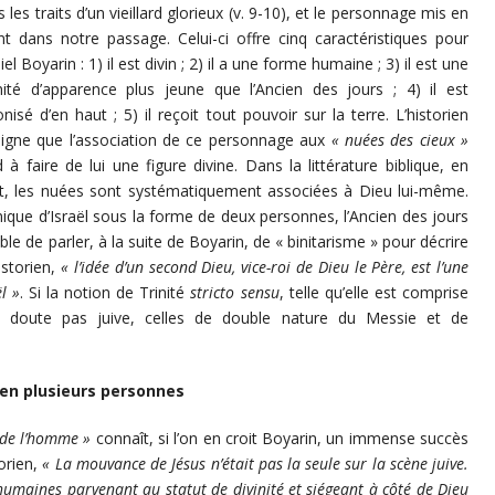
 les traits d’un vieillard glorieux (v. 9-10), et le personnage mis en
nt dans notre passage. Celui-ci offre cinq caractéristiques pour
el Boyarin : 1) il est divin ; 2) il a une forme humaine ; 3) il est une
inité d’apparence plus jeune que l’Ancien des jours ; 4) il est
onisé d’en haut ; 5) il reçoit tout pouvoir sur la terre. L’historien
ligne que l’association de ce personnage aux
« nuées des cieux »
 à faire de lui une figure divine. Dans la littérature biblique, en
et, les nuées sont systématiquement associées à Dieu lui-même.
que d’Israël sous la forme de deux personnes, l’Ancien des jours
sible de parler, à la suite de Boyarin, de « binitarisme » pour décrire
istorien,
« l’idée d’un second Dieu, vice-roi de Dieu le Père, est l’une
l »
. Si la notion de Trinité
stricto sensu
, telle qu’elle est comprise
ns doute pas juive, celles de double nature du Messie et de
 en plusieurs personnes
s de l’homme »
connaît, si l’on en croit Boyarin, un immense succès
orien,
« La mouvance de Jésus n’était pas la seule sur la scène juive.
 humaines parvenant au statut de divinité et siégeant à côté de Dieu