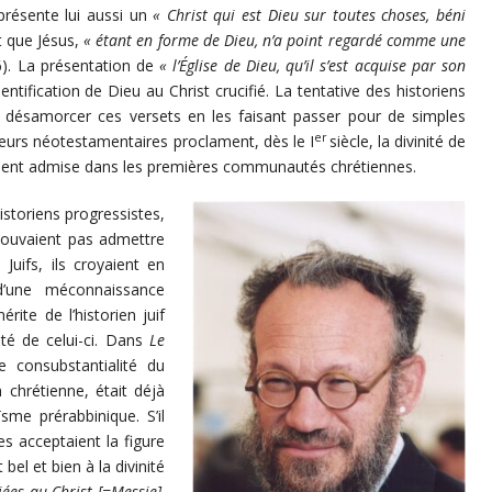
 présente lui aussi un
« Christ qui est Dieu sur toutes choses, béni
it que Jésus,
« étant en forme de Dieu, n’a point regardé comme une
 6). La présentation de
« l’Église de Dieu, qu’il s’est acquise par son
entification de Dieu au Christ crucifié. La tentative des historiens
ur désamorcer ces versets en les faisant passer pour de simples
er
eurs néotestamentaires proclament, dès le I
siècle, la divinité de
rgement admise dans les premières communautés chrétiennes.
istoriens progressistes,
pouvaient pas admettre
Juifs, ils croyaient en
d’une méconnaissance
ite de l’historien juif
ité de celui-ci. Dans
Le
e consubstantialité du
 chrétienne, était déjà
me prérabbinique. S’il
es acceptaient la figure
bel et bien à la divinité
iées au Christ [=Messie],