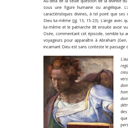
Au-delà de la seule question de la divinité d
sous une figure humaine ou angélique. 
caractéristiques divines, à tel point que ses 
Dieu lui-même (Jg. 13, 15-23). L’ange avec q
lui-même et le patriarche dit ensuite avoir v
Osée, commentant cet épisode, semble lui aus
voyageurs pour apparaître à Abraham (Gen. 
incarnant Dieu est sans conteste le passage d
L’a
reg
cieu
vers
domi
hom
domi
détr
des
que
per