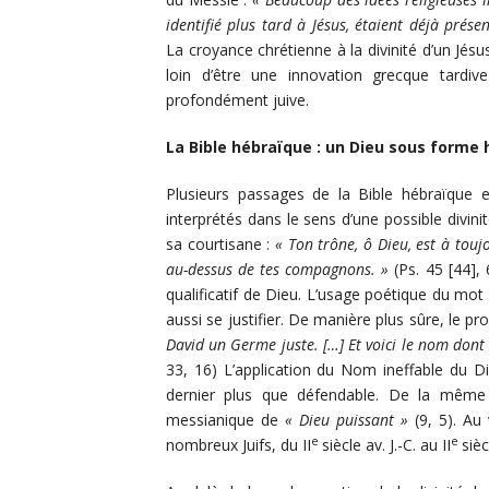
identifié plus tard à Jésus, étaient déjà prése
La croyance chrétienne à la divinité d’un Jés
loin d’être une innovation grecque tardive 
profondément juive.
La Bible hébraïque : un Dieu sous forme
Plusieurs passages de la Bible hébraïque 
interprétés dans le sens d’une possible divini
sa courtisane :
« Ton trône, ô Dieu, est à toujo
au-dessus de tes compagnons. »
(Ps. 45 [44],
qualificatif de Dieu. L’usage poétique du mot
aussi se justifier. De manière plus sûre, le 
David un Germe juste. […] Et voici le nom dont o
33, 16) L’application du Nom ineffable du Di
dernier plus que défendable. De la même fa
messianique de
« Dieu puissant »
(9, 5). Au
e
e
nombreux Juifs, du II
siècle av. J.-C. au II
sièc