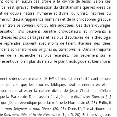
nt donc en aucun cas croire à la divinité de Jésus. Selon ces
 ce n’est qu’avec l’hellénisation du christianisme que les idées de
 et de double nature, humaine et divine, du Christ, inspirées du
me (un dieu à l’apparence humaine) et de la philosophie grecque
u en trois
personnes
), ont pu être adoptées. Ces divers ouvrages
arisation, s’ils peuvent paraître provocateurs et innovants à
thèses les plus partagées et les plus discutables de la théologie
ue reprendre, souvent avec moins de talent littéraire, des idées
n dans son
Histoire des origines du christianisme
. Dans la majorité
ées de la recherche les plus récentes, non seulement sur le
ïsme antique, bien plus divers sur le plan théologique et bien moins
e
e
ment « découverte » aux III
-IV
siècles est en réalité contestable
fuse de voir que les sources bibliques néotestamentaires elles-
mblent attester la nature divine de Jésus-Christ. Le célèbre
 que la Parole de Dieu, assimilée à Jésus,
« était avec Dieu, et […]
re que Jésus revendique pour lui-même le Nom divin (8, 58). Enfin, il
e
« mon Seigneur et mon Dieu »
(20, 28). Dans l’épître attribuée au
 le Dieu véritable, et la vie éternelle »
(1 Jn. 5, 20). Et il ne s’agit pas