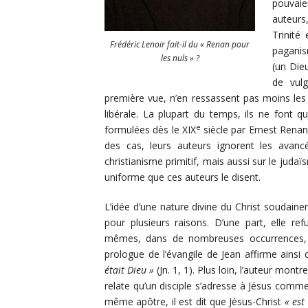
pouvaie
auteurs,
Trinité
Frédéric Lenoir fait-il du « Renan pour
paganis
les nuls » ?
(un Die
de vulg
première vue, n’en ressassent pas moins les 
libérale. La plupart du temps, ils ne font q
e
formulées dès le XIX
siècle par Ernest Rena
des cas, leurs auteurs ignorent les avanc
christianisme primitif, mais aussi sur le juda
uniforme que ces auteurs le disent.
L’idée d’une nature divine du Christ soudaine
pour plusieurs raisons. D’une part, elle re
mêmes, dans de nombreuses occurrences, se
prologue de l’évangile de Jean affirme ainsi
était Dieu »
(Jn. 1, 1). Plus loin, l’auteur mont
relate qu’un disciple s’adresse à Jésus comm
même apôtre, il est dit que Jésus-Christ
« est