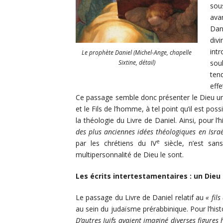
sous
ava
Dani
div
intr
Le prophète Daniel (Michel-Ange, chapelle
sou
Sixtine, détail)
tend
eff
Ce passage semble donc présenter le Dieu uni
et le Fils de l’homme, à tel point qu’il est pos
la théologie du Livre de Daniel. Ainsi, pour l’h
des plus anciennes idées théologiques en Israë
e
par les chrétiens du IV
siècle, n’est sa
multipersonnalité de Dieu le sont.
Les écrits intertestamentaires : un Dieu
Le passage du Livre de Daniel relatif au
« fil
au sein du judaïsme prérabbinique. Pour l’hist
D’autres Juifs avaient imaginé diverses figures