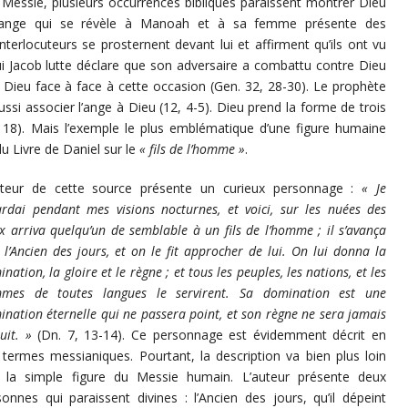
u Messie, plusieurs occurrences bibliques paraissent montrer Dieu
L’ange qui se révèle à Manoah et à sa femme présente des
interlocuteurs se prosternent devant lui et affirment qu’ils ont vu
ui Jacob lutte déclare que son adversaire a combattu contre Dieu
u Dieu face à face à cette occasion (Gen. 32, 28-30). Le prophète
si associer l’ange à Dieu (12, 4-5). Dieu prend la forme de trois
18). Mais l’exemple le plus emblématique d’une figure humaine
u Livre de Daniel sur le
« fils de l’homme »
.
uteur de cette source présente un curieux personnage :
« Je
ardai pendant mes visions nocturnes, et voici, sur les nuées des
x arriva quelqu’un de semblable à un fils de l’homme ; il s’avança
 l’Ancien des jours, et on le fit approcher de lui. On lui donna la
nation, la gloire et le règne ; et tous les peuples, les nations, et les
mes de toutes langues le servirent. Sa domination est une
nation éternelle qui ne passera point, et son règne ne sera jamais
uit. »
(Dn. 7, 13-14). Ce personnage est évidemment décrit en
 termes messianiques. Pourtant, la description va bien plus loin
 la simple figure du Messie humain. L’auteur présente deux
sonnes qui paraissent divines : l’Ancien des jours, qu’il dépeint