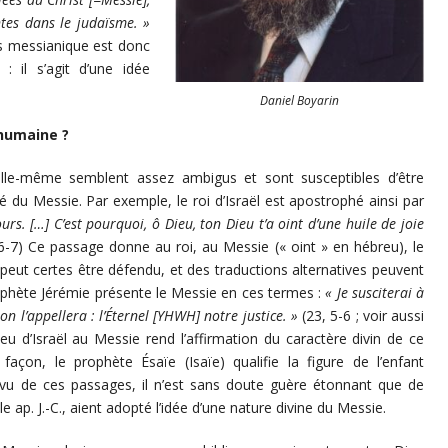
ntes dans le judaïsme. »
us messianique est donc
: il s’agit d’une idée
Daniel Boyarin
 humaine ?
elle-même semblent assez ambigus et sont susceptibles d’être
té du Messie. Par exemple, le roi d’Israël est apostrophé ainsi par
urs. […] C’est pourquoi, ô Dieu, ton Dieu t’a oint d’une huile de joie
 6-7) Ce passage donne au roi, au Messie (« oint » en hébreu), le
 peut certes être défendu, et des traductions alternatives peuvent
prophète Jérémie présente le Messie en ces termes :
« Je susciterai à
n l’appellera : l’Éternel [YHWH] notre justice. »
(23, 5-6 ; voir aussi
eu d’Israël au Messie rend l’affirmation du caractère divin de ce
çon, le prophète Ésaïe (Isaïe) qualifie la figure de l’enfant
 vu de ces passages, il n’est sans doute guère étonnant que de
le ap. J.-C., aient adopté l’idée d’une nature divine du Messie.