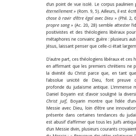
d’un point de vue isolé. Le corpus paulinien
éternellement »
(Rom. 9, 5). Ailleurs, il est écr
chose à ravir d’être égal avec Dieu »
(Phil. 2,
propre sang »
(Ac. 20, 28) semble attester l’id
positivistes et des théologiens libéraux po
métaphores ne convainc guère : plusieurs aut
Jésus, laissant penser que celle-ci était la
D’autre part, ces théologiens libéraux et ces h
en affirmant que les premiers chrétiens ne 
la divinité du Christ parce que, en tant que 
l’absolue unicité de Dieu, font preuve 
profonde du judaïsme antique. L’immense mér
Daniel Boyarin est d’avoir souligné la divers
Christ juif
, Boyarin montre que l’idée d’un
Messie avec Dieu, loin d’être une innovation
présente dans certaines tendances du judaïs
est abusif d’affirmer que tous les Juifs antiqu
d’un Messie divin, plusieurs courants croyaient 
du Messie :
« Beaucoup des idées religieuses l