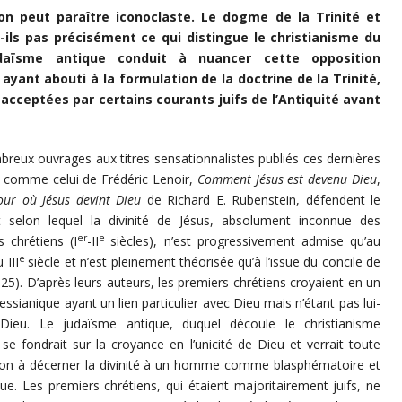
ion peut paraître iconoclaste. Le dogme de la Trinité et
t-ils pas précisément ce qui distingue le christianisme du
daïsme antique conduit à nuancer cette opposition
ayant abouti à la formulation de la doctrine de la Trinité,
acceptées par certains courants juifs de l’Antiquité avant
reux ouvrages aux titres sensationnalistes publiés ces dernières
 comme celui de Frédéric Lenoir,
Comment Jésus est devenu Dieu
,
our où Jésus devint Dieu
de Richard E. Rubenstein, défendent le
t selon lequel la divinité de Jésus, absolument inconnue des
er
e
s chrétiens (I
-II
siècles), n’est progressivement admise qu’au
e
 III
siècle et n’est pleinement théorisée qu’à l’issue du concile de
25). D’après leurs auteurs, les premiers chrétiens croyaient en un
ssianique ayant un lien particulier avec Dieu mais n’étant pas lui-
ieu. Le judaïsme antique, duquel découle le christianisme
, se fondrait sur la croyance en l’unicité de Dieu et verrait toute
ion à décerner la divinité à un homme comme blasphématoire et
que. Les premiers chrétiens, qui étaient majoritairement juifs, ne