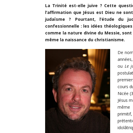
La Trinité est-elle juive ? Cette quest
l’affirmation que Jésus est Dieu ne son
judaïsme ? Pourtant, l’étude du ju
confessionnelle : les idées théologiques 
comme la nature divine du Messie, sont 
même la naissance du christianisme.
De nomb
années,
ou
Le j
postula
premier
cours du
Nicée (3
Jésus me
même D
primitif
prétent
idolâtri