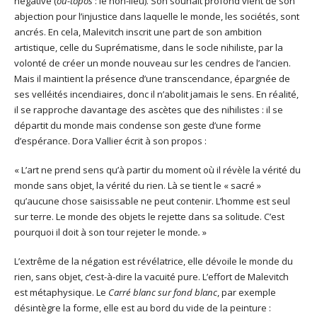
négative (
ou-topos
: le non-lieu). Son souhait profond vient de son
abjection pour l’injustice dans laquelle le monde, les sociétés, sont
ancrés. En cela, Malevitch inscrit une part de son ambition
artistique, celle du Suprématisme, dans le socle nihiliste, par la
volonté de créer un monde nouveau sur les cendres de l’ancien.
Mais il maintient la présence d’une transcendance, épargnée de
ses velléités incendiaires, donc il n’abolit jamais le sens. En réalité,
il se rapproche davantage des ascètes que des nihilistes : il se
départit du monde mais condense son geste d’une forme
d’espérance. Dora Vallier écrit à son propos :
« L’art ne prend sens qu’à partir du moment où il révèle la vérité du
monde sans objet, la vérité du rien. Là se tient le « sacré »
qu’aucune chose saisissable ne peut contenir. L’homme est seul
sur terre. Le monde des objets le rejette dans sa solitude. C’est
pourquoi il doit à son tour rejeter le monde
.
»
L’extrême de la négation est révélatrice, elle dévoile le monde du
rien, sans objet, c’est-à-dire la vacuité pure. L’effort de Malevitch
est métaphysique. Le
Carré blanc sur fond blanc
, par exemple
désintègre la forme, elle est au bord du vide de la peinture :