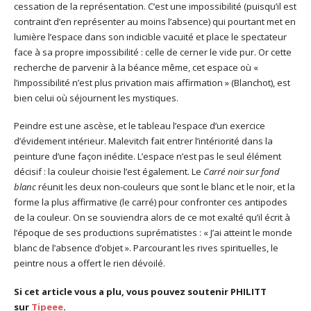
cessation de la représentation. C’est une impossibilité (puisqu’il est
contraint d’en représenter au moins l’absence) qui pourtant met en
lumière l’espace dans son indicible vacuité et place le spectateur
face à sa propre impossibilité : celle de cerner le vide pur. Or cette
recherche de parvenir à la béance même, cet espace où «
l’impossibilité n’est plus privation mais affirmation » (Blanchot), est
bien celui où séjournent les mystiques.
Peindre est une ascèse, et le tableau l’espace d’un exercice
d’évidement intérieur. Malevitch fait entrer l’intériorité dans la
peinture d’une façon inédite. L’espace n’est pas le seul élément
décisif : la couleur choisie l’est également. Le
Carré noir sur fond
blanc
réunit les deux non-couleurs que sont le blanc et le noir, et la
forme la plus affirmative (le carré) pour confronter ces antipodes
de la couleur. On se souviendra alors de ce mot exalté qu’il écrit à
l’époque de ses productions suprématistes : « J’ai atteint le monde
blanc de l’absence d’objet ». Parcourant les rives spirituelles, le
peintre nous a offert le rien dévoilé.
Si cet article vous a plu, vous pouvez soutenir PHILITT
sur
Tipeee
.