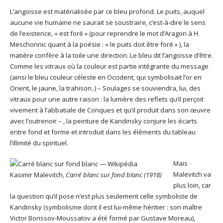
L’angoisse est matérialisée par ce bleu profond. Le puits, auquel
aucune vie humaine ne saurait se soustraire, c’est-à-dire le sens
de l’existence, « est foré » (pour reprendre le mot d’Aragon à H.
Meschonnic quant à la poésie : « le puits doit être foré » ), la
matière confère à la toile une direction. Le bleu dit l’angoisse d’être.
Comme les vitraux où la couleur est partie intégrante du message
(ainsi le bleu couleur céleste en Occident, qui symbolisait l’or en
Orient, le jaune, la trahison..) – Soulages se souviendra, lui, des
vitraux pour une autre raison : la lumière des reflets qu’il perçoit
vivement à l’abbatiale de Conques et qu’il produit dans son œuvre
avec l’outrenoir – , la peinture de Kandinsky conjure les écarts
entre fond et forme et introduit dans les éléments du tableau
l’illimité du spirituel.
Mais
Malevitch va
Kasimir Malevitch,
Carré blanc sur fond blanc
(1918)
plus loin, car
la question qu’il pose n’est plus seulement celle symboliste de
Kandinsky (symbolisme dont il est lui-même héritier : son maître
Victor Borissov-Moussatov a été formé par Gustave Moreau),