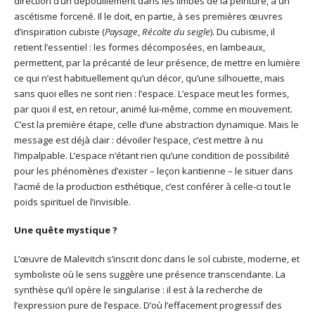
direction d’un dépouillement dans les limbes de la peinture, à un
ascétisme forcené. Il le doit, en partie, à ses premières œuvres
d’inspiration cubiste (
Paysage
,
Récolte du seigle
). Du cubisme, il
retient l’essentiel : les formes décomposées, en lambeaux,
permettent, par la précarité de leur présence, de mettre en lumière
ce qui n’est habituellement qu’un décor, qu’une silhouette, mais
sans quoi elles ne sont rien : l’espace. L’espace meut les formes,
par quoi il est, en retour, animé lui-même, comme en mouvement.
C’est la première étape, celle d’une abstraction dynamique. Mais le
message est déjà clair : dévoiler l’espace, c’est mettre à nu
l’impalpable. L’espace n’étant rien qu’une condition de possibilité
pour les phénomènes d’exister – leçon kantienne – le situer dans
l’acmé de la production esthétique, c’est conférer à celle-ci tout le
poids spirituel de l’invisible.
Une quête mystique ?
L’œuvre de Malevitch s’inscrit donc dans le sol cubiste, moderne, et
symboliste où le sens suggère une présence transcendante. La
synthèse qu’il opère le singularise : il est à la recherche de
l’expression pure de l’espace. D’où l’effacement progressif des