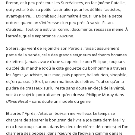
Breton, et à peu près tous les Surréalistes, en fait (même Bataille,
qui y est allé de sa petite fascination pour les défilés fascistes,
avant-guerre…). Et Rimbaud, leur maître à tous ! Une belle petite
ordure, quand on s’intéresse d’un peu près à sa vie. Et tant
d’autres… Tout cela est vrai, connu, documenté, ressassé même. À
l’arrivée, quelle importance ? Aucune.
Sollers, qui vient de rejoindre son Paradis, faisait assurément
partie de la bande, celle des grands seigneurs méchants hommes
de lettres. Jamais avare d’une saloperie, le bon Philippe, toujours
du côté du manche (d’où le côté girouette du bonhomme à travers
les âges : gauchiste, puis mao, puis papiste, balladurien, sinophile,
et j’en passe…). Bref, un bon mafieux des lettres. Tout ce qu’on a
pu dire de crasseux sur lui reste sans doute en-deçà de la vérité,
voir à ce sujet le portrait amer qu’en dresse Philippe Muray dans
Ultima Necat
– sans doute un modèle du genre.
Et après ? Après, c’était un écrivain merveilleux. Le temps se
chargera de séparer le bon grain de l’ivraie (de cette dernière il y
en a beaucoup, surtout dans les deux dernières décennies), et l’on
charriera des pépites, dans l’œuvre de l’écrivain comme dans le