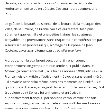
déteste, sans plus parler de ce qu’on aime, est le risque de
renforcer en soi ce qu’on déteste. C’est malheureusement une
loi. »
Le goût de la beauté, du silence, de la lecture, de la musique, des
villes, de la lumière, de l’ironie, voilà ce qui restera, bien plus
sûrement que les mille et une petites haines, les stratégies
pitoyables, les provocations sans risque qui le caractérisaient par
ailleurs si bien (encore un qui, à l’image de l’Orphée de Jean
Cocteau, savait parfaitement
jusqu’où aller trop loin
).
À propos, nombreux furent ceux qui lui tinrent rigueur,
étonnamment longtemps, pour un article qu’il publia dans
Le
Monde
(ça commence mal…) à la fin des années 1990, intitulé « La
France moisie ». Article effectivement médiocre, sans grand intérêt
– il devait le penser lui-même, dans ses moments de lucidité… Ce
qui frappe à dire vrai, en regard de cette formule hasardeuse, c’est
à quelque point Sollers fut un homme et un écrivain
superlativement français : par son brio verbal comme par son
esprit courtisan, par sa méchanceté et son goût des médisances
comme par son amour sincère de la beauté, par son