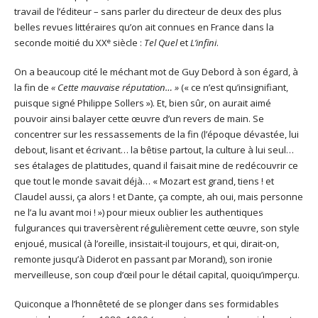
travail de l’éditeur – sans parler du directeur de deux des plus
belles revues littéraires qu’on ait connues en France dans la
e
seconde moitié du XX
siècle :
Tel Quel
et
L’infini
.
On a beaucoup cité le méchant mot de Guy Debord à son égard, à
la fin de
« Cette mauvaise réputation… »
(« ce n’est qu’insignifiant,
puisque signé Philippe Sollers »). Et, bien sûr, on aurait aimé
pouvoir ainsi balayer cette œuvre d’un revers de main. Se
concentrer sur les ressassements de la fin (l’époque dévastée, lui
debout, lisant et écrivant… la bêtise partout, la culture à lui seul…
ses étalages de platitudes, quand il faisait mine de redécouvrir ce
que tout le monde savait déjà… « Mozart est grand, tiens ! et
Claudel aussi, ça alors ! et Dante, ça compte, ah oui, mais personne
ne l’a lu avant moi ! ») pour mieux oublier les authentiques
fulgurances qui traversèrent régulièrement cette œuvre, son style
enjoué, musical (à l’oreille, insistait-il toujours, et qui, dirait-on,
remonte jusqu’à Diderot en passant par Morand), son ironie
merveilleuse, son coup d’œil pour le détail capital, quoiqu’imperçu.
Quiconque a l’honnêteté de se plonger dans ses formidables