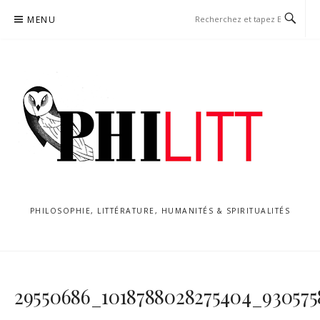
Aller
MENU
au
contenu
PHILOSOPHIE, LITTÉRATURE, HUMANITÉS & SPIRITUALITÉS
29550686_1018788028275404_930575