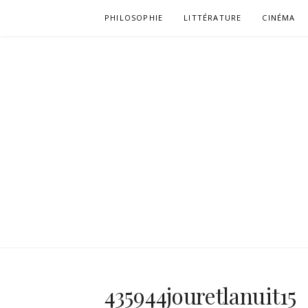
Aller
PHILOSOPHIE
LITTÉRATURE
CINÉMA
au
contenu
435944jouretlanuit15