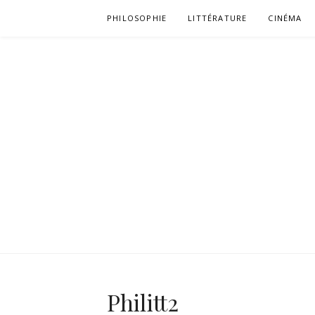
Aller
PHILOSOPHIE
LITTÉRATURE
CINÉMA
au
contenu
Philitt2