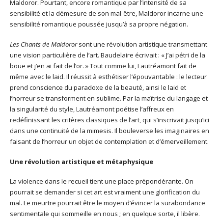
Maldoror. Pourtant, encore romantique par l’intensité de sa
sensibilité et la démesure de son mal-être, Maldoror incarne une
sensibilité romantique poussée jusqu’à sa propre négation.
Les Chants de Maldoror
sont une révolution artistique transmettant
une vision particulière de l’art. Baudelaire écrivait : « J’ai pétri de la
boue et j’en ai fait de l’or. » Tout comme lui, Lautréamont fait de
même avec le laid. Il réussit à esthétiser l’épouvantable : le lecteur
prend conscience du paradoxe de la beauté, ainsi le laid et
l’horreur se transforment en sublime. Par la maîtrise du langage et
la singularité du style, Lautréamont poétise l’affreux en
redéfinissant les critères classiques de l’art, qui s’inscrivait jusqu’ici
dans une continuité de la mimesis. Il bouleverse les imaginaires en
faisant de l’horreur un objet de contemplation et d’émerveillement.
Une révolution artistique et métaphysique
La violence dans le recueil tient une place prépondérante. On
pourrait se demander si cet art est vraiment une glorification du
mal. Le meurtre pourrait être le moyen d’évincer la surabondance
sentimentale qui sommeille en nous ; en quelque sorte, il libère.