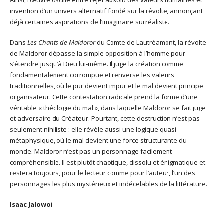
Ainsi, l’œuvre oscille entre rejet absolu des valeurs humaines et
invention d’un univers alternatif fondé sur la révolte, annonçant
déjà certaines aspirations de l’imaginaire surréaliste.
Dans
Les Chants de Maldoror
du Comte de Lautréamont, la révolte
de Maldoror dépasse la simple opposition à l’homme pour
s’étendre jusqu’à Dieu lui-même. Il juge la création comme
fondamentalement corrompue et renverse les valeurs
traditionnelles, où le pur devient impur et le mal devient principe
organisateur. Cette contestation radicale prend la forme d’une
véritable « théologie du mal », dans laquelle Maldoror se fait juge
et adversaire du Créateur. Pourtant, cette destruction n’est pas
seulement nihiliste : elle révèle aussi une logique quasi
métaphysique, où le mal devient une force structurante du
monde. Maldoror n’est pas un personnage facilement
compréhensible. Il est plutôt chaotique, dissolu et énigmatique et
restera toujours, pour le lecteur comme pour l’auteur, l’un des
personnages les plus mystérieux et indécelables de la littérature.
Isaac Jalowoi