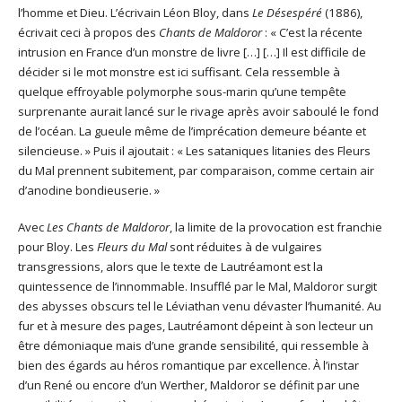
l’homme et Dieu. L’écrivain Léon Bloy, dans
Le Désespéré
(1886),
écrivait ceci à propos des
Chants de Maldoror
: « C’est la récente
intrusion en France d’un monstre de livre […] […] Il est difficile de
décider si le mot monstre est ici suffisant. Cela ressemble à
quelque effroyable polymorphe sous-marin qu’une tempête
surprenante aurait lancé sur le rivage après avoir saboulé le fond
de l’océan. La gueule même de l’imprécation demeure béante et
silencieuse. » Puis il ajoutait : « Les sataniques litanies des Fleurs
du Mal prennent subitement, par comparaison, comme certain air
d’anodine bondieuserie. »
Avec
Les Chants de Maldoror
, la limite de la provocation est franchie
pour Bloy. Les
Fleurs du Mal
sont réduites à de vulgaires
transgressions, alors que le texte de Lautréamont est la
quintessence de l’innommable. Insufflé par le Mal, Maldoror surgit
des abysses obscurs tel le Léviathan venu dévaster l’humanité. Au
fur et à mesure des pages, Lautréamont dépeint à son lecteur un
être démoniaque mais d’une grande sensibilité, qui ressemble à
bien des égards au héros romantique par excellence. À l’instar
d’un René ou encore d’un Werther, Maldoror se définit par une