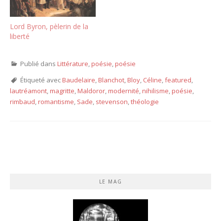
Lord Byron, pèlerin de la
liberté
Publié dans
Littérature
,
poésie
,
poésie
Étiqueté avec
Baudelaire
,
Blanchot
,
Bloy
,
Céline
,
featured
,
lautréamont
,
magritte
,
Maldoror
,
modernité
,
nihilisme
,
poésie
,
rimbaud
,
romantisme
,
Sade
,
stevenson
,
théologie
LE MAG