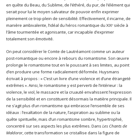
en quête du Beau, du Sublime, de l’éthéré, du pur, de l’élément qui
serait pour lui le moyen salvateur de pouvoir enfin exprimer
pleinement ce trop-plein de sensibilité. Effectivement, il incarne, de
manière ambivalente, l’idéal du héros romantique du XIXᵉ siècle à
l’âme tourmentée et agonisante, car incapable d’exprimer
totalement son émotivité.
On peut considérer le Comte de Lautréamont comme un auteur
post-romantique ou encore à rebours du romantisme. Son œuvre
prolonge le romantisme tout en le poussant à ses limites, au point
d’en produire une forme radicalement déformée. Huysmans
écrivait à propos : « C’est un livre d’une violence et d’une étrangeté
extrêmes ». Ainsi, le romantisme y est perverti de l’intérieur : la
violence, le viol, le massacre et la cruauté envahissent l’expression
de la sensibilité et en constituent désormais la matière principale. Il
ne s’agit plus d’un romantisme qui embrasse l’ensemble de ses
idéaux : l’exaltation de la nature, l’aspiration au sublime ou la
quête spirituelle, mais d’un romantisme sombre, hypertrophié,
concentré sur ses aspects les plus extrêmes. Dans
Les Chants de
Maldoror
, cette transformation se cristallise dans la figure de