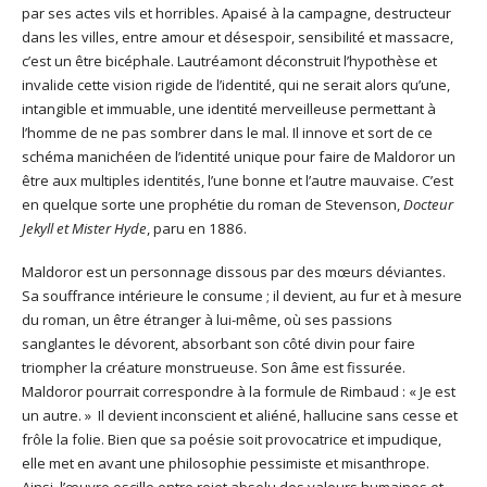
par ses actes vils et horribles. Apaisé à la campagne, destructeur
dans les villes, entre amour et désespoir, sensibilité et massacre,
c’est un être bicéphale. Lautréamont déconstruit l’hypothèse et
invalide cette vision rigide de l’identité, qui ne serait alors qu’une,
intangible et immuable, une identité merveilleuse permettant à
l’homme de ne pas sombrer dans le mal. Il innove et sort de ce
schéma manichéen de l’identité unique pour faire de Maldoror un
être aux multiples identités, l’une bonne et l’autre mauvaise. C’est
en quelque sorte une prophétie du roman de Stevenson,
Docteur
Jekyll et Mister Hyde
, paru en 1886.
Maldoror est un personnage dissous par des mœurs déviantes.
Sa souffrance intérieure le consume ; il devient, au fur et à mesure
du roman, un être étranger à lui-même, où ses passions
sanglantes le dévorent, absorbant son côté divin pour faire
triompher la créature monstrueuse. Son âme est fissurée.
Maldoror pourrait correspondre à la formule de Rimbaud : « Je est
un autre. » Il devient inconscient et aliéné, hallucine sans cesse et
frôle la folie. Bien que sa poésie soit provocatrice et impudique,
elle met en avant une philosophie pessimiste et misanthrope.