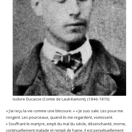
Isidore Ducasse (Comte de Lautréamont), (1846-1870)
« J’ai reçu la vie comme une blessure. » « Je suis sale. Les poux me
rongent. Les pourceaux, quand ils me regardent, vomissent.
»
Souffrant le martyre, empli du mal du siècle, désenchanté, morne,
continuellement malade et rempli de haine, il est perpétuellement