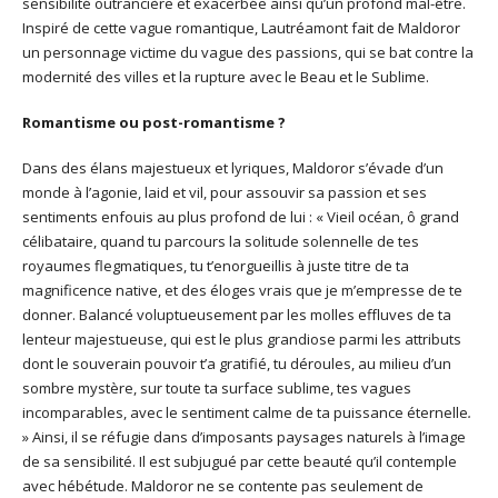
sensibilité outrancière et exacerbée ainsi qu’un profond mal-être.
Inspiré de cette vague romantique, Lautréamont fait de Maldoror
un personnage victime du vague des passions, qui se bat contre la
modernité des villes et la rupture avec le Beau et le Sublime.
Romantisme ou post-romantisme ?
Dans des élans majestueux et lyriques, Maldoror s’évade d’un
monde à l’agonie, laid et vil, pour assouvir sa passion et ses
sentiments enfouis au plus profond de lui : « Vieil océan, ô grand
célibataire, quand tu parcours la solitude solennelle de tes
royaumes flegmatiques, tu t’enorgueillis à juste titre de ta
magnificence native, et des éloges vrais que je m’empresse de te
donner. Balancé voluptueusement par les molles effluves de ta
lenteur majestueuse, qui est le plus grandiose parmi les attributs
dont le souverain pouvoir t’a gratifié, tu déroules, au milieu d’un
sombre mystère, sur toute ta surface sublime, tes vagues
incomparables, avec le sentiment calme de ta puissance éternelle
.
» Ainsi, il se réfugie dans d’imposants paysages naturels à l’image
de sa sensibilité. Il est subjugué par cette beauté qu’il contemple
avec hébétude. Maldoror ne se contente pas seulement de