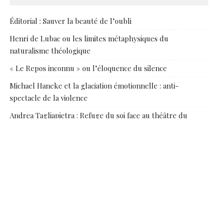
Éditorial : Sauver la beauté de l’oubli
Henri de Lubac ou les limites métaphysiques du
naturalisme théologique
« Le Repos inconnu » ou l’éloquence du silence
Michael Haneke et la glaciation émotionnelle : anti-
spectacle de la violence
Andrea Tagliapietra : Refuge du soi face au théâtre du
monde
MÉTA
Connexion
Flux des publications
Flux des commentaires