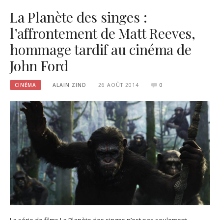
La Planète des singes :
l’affrontement de Matt Reeves,
hommage tardif au cinéma de
John Ford
CINÉMA
ALAIN ZIND
26 AOÛT 2014
0
La série de films La Planète des singes n’est pas seulement