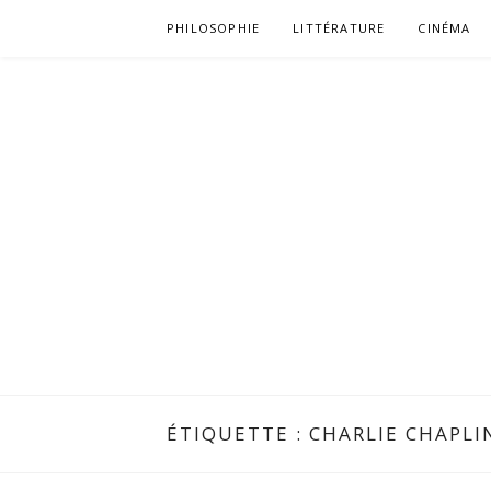
Aller
PHILOSOPHIE
LITTÉRATURE
CINÉMA
au
contenu
ÉTIQUETTE :
CHARLIE CHAPLI