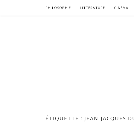
Aller
PHILOSOPHIE
LITTÉRATURE
CINÉMA
au
contenu
ÉTIQUETTE :
JEAN-JACQUES D