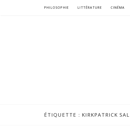
Aller
PHILOSOPHIE
LITTÉRATURE
CINÉMA
au
contenu
ÉTIQUETTE :
KIRKPATRICK SAL