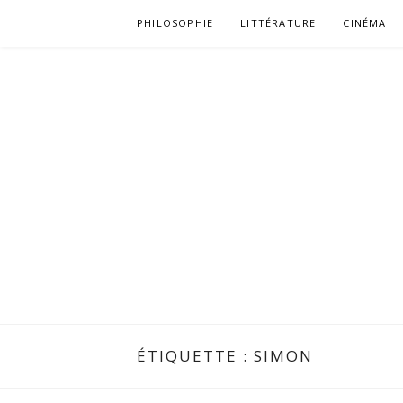
Aller
PHILOSOPHIE
LITTÉRATURE
CINÉMA
au
contenu
ÉTIQUETTE :
SIMON