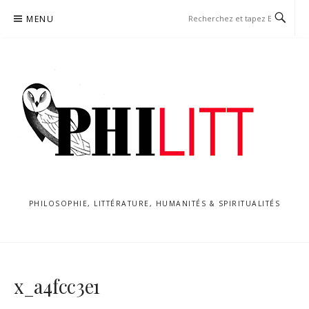
Aller
MENU
au
contenu
PHILOSOPHIE, LITTÉRATURE, HUMANITÉS & SPIRITUALITÉS
x_a4fcc3e1