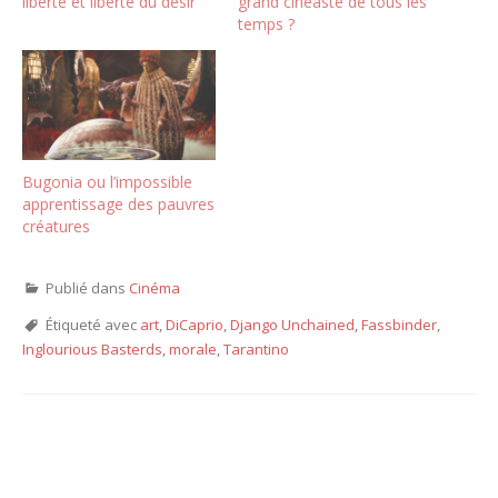
liberté et liberté du désir
grand cinéaste de tous les
temps ?
Bugonia ou l’impossible
apprentissage des pauvres
créatures
Publié dans
Cinéma
Étiqueté avec
art
,
DiCaprio
,
Django Unchained
,
Fassbinder
,
Inglourious Basterds
,
morale
,
Tarantino