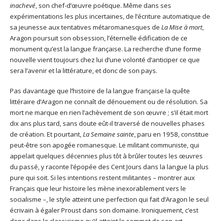
inachevé
, son chef-d’œuvre poétique. Même dans ses
expérimentations les plus incertaines, de l’écriture automatique de
sa jeunesse aux tentatives métaromanesques de
La Mise à mort
,
Aragon poursuit son obsession, l’éternelle édification de ce
monument qu’est la langue française. La recherche d’une forme
nouvelle vient toujours chez lui d’une volonté d’anticiper ce que
sera l’avenir et la littérature, et donc de son pays.
Pas davantage que l’histoire de la langue française la quête
littéraire d’Aragon ne connaît de dénouement ou de résolution. Sa
mort ne marque en rien l’achèvement de son œuvre ; s’il était mort
dix ans plus tard, sans doute eût-il traversé de nouvelles phases
de création. Et pourtant,
La Semaine sainte
, paru en 1958, constitue
peut-être son apogée romanesque. Le militant communiste, qui
appelait quelques décennies plus tôt à brûler toutes les œuvres
du passé, y raconte l’épopée des Cent Jours dans la langue la plus
pure qui soit. Si les intentions restent militantes – montrer aux
Français que leur histoire les mène inexorablement vers le
socialisme –, le style atteint une perfection qui fait d’Aragon le seul
écrivain à égaler Proust dans son domaine. Ironiquement, c’est
donc dans le classicisme qu’il atteint le sommet de son art.