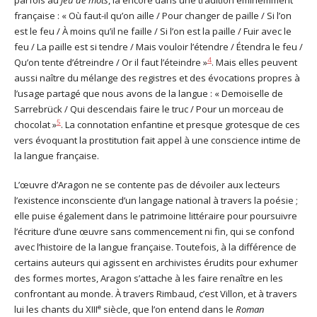
parfois au
jeu de mots
, là encore dans une tradition éminemment
française : « Où faut-il qu’on aille / Pour changer de paille / Si l’on
est le feu / À moins qu’il ne faille / Si l’on est la paille / Fuir avec le
feu / La paille est si tendre / Mais vouloir l’étendre / Étendra le feu /
4
Qu’on tente d’étreindre / Or il faut l’éteindre »
. Mais elles peuvent
aussi naître du mélange des registres et des évocations propres à
l’usage partagé que nous avons de la langue : « Demoiselle de
Sarrebrück / Qui descendais faire le truc / Pour un morceau de
5
chocolat »
. La connotation enfantine et presque grotesque de ces
vers évoquant la prostitution fait appel à une conscience intime de
la langue française.
L’œuvre d’Aragon ne se contente pas de dévoiler aux lecteurs
l’existence inconsciente d’un langage national à travers la poésie ;
elle puise également dans le patrimoine littéraire pour poursuivre
l’écriture d’une œuvre sans commencement ni fin, qui se confond
avec l’histoire de la langue française. Toutefois, à la différence de
certains auteurs qui agissent en archivistes érudits pour exhumer
des formes mortes, Aragon s’attache à les faire renaître en les
confrontant au monde. À travers Rimbaud, c’est Villon, et à travers
e
lui les chants du XIII
siècle, que l’on entend dans le
Roman