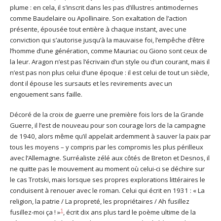
plume : en cela, il s’inscrit dans les pas d’illustres antimodernes
comme Baudelaire ou Apollinaire. Son exaltation de l’action
présente, épousée tout entière à chaque instant, avec une
conviction qui s’autorise jusqu’à la mauvaise foi, l’empêche d’être
l’homme d’une génération, comme Mauriac ou Giono sont ceux de
la leur. Aragon n’est pas l’écrivain d’un style ou d’un courant, mais il
n’est pas non plus celui d’une époque : il est celui de tout un siècle,
dont il épouse les sursauts et les revirements avec un
engouement sans faille.
Décoré de la croix de guerre une première fois lors de la Grande
Guerre, il l’est de nouveau pour son courage lors de la campagne
de 1940, alors même qu’il appelait ardemment à sauver la paix par
tous les moyens – y compris par les compromis les plus périlleux
avec l’Allemagne. Surréaliste zélé aux côtés de Breton et Desnos, il
ne quitte pas le mouvement au moment où celui-ci se déchire sur
le cas Trotski, mais lorsque ses propres explorations littéraires le
conduisent à renouer avec le roman. Celui qui écrit en 1931 : « La
religion, la patrie / La propreté, les propriétaires / Ah fusillez
1
fusillez-moi ça ! »
, écrit dix ans plus tard le poème ultime de la