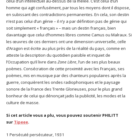
celui d’un intellectuel au-dessus de la mêlée. C’est celui d’un
homme qui agit confusément, par tous les moyens dont il dispose,
en subissant des contradictions permanentes. En cela, son destin
n’est pas celui d’un génie – il n’y a par définition pas de génie qui
soit simplement « français » – mais un destin français, bien
davantage que celui d’hommes libres comme Camus ou Malraux. Si
les œuvres de ces derniers ont une dimension universelle, celle
d’Aragon est écrite au plus près de la réalité du pays, comme en
atteste la description du quotidien paisible et inquiet de
l’Occupation qu’il livre dans
Zone Libre
, l’un de ses plus beaux
poèmes. Consécration de cette proximité avec les Français, ses
poèmes, mis en musique par des chanteurs populaires après la
guerre, conquièrent les ondes radiophoniques et le paysage
sonore de la France des Trente Glorieuses, pour le plus grand
bonheur de celui qui dénonçait jadis la publicité, les modes et la
culture de masse.
Si cet article vous a plu, vous pouvez soutenir PHILITT
sur
Tipeee
.
1 Persécuté persécuteur, 1931