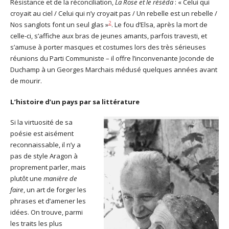
Résistance et de la réconciliation,
La Rose et le réséda
: « Celui qui
croyait au ciel / Celui qui n’y croyait pas / Un rebelle est un rebelle /
2
Nos sanglots font un seul glas »
. Le fou d’Elsa, après la mort de
celle-ci, s’affiche aux bras de jeunes amants, parfois travesti, et
s’amuse à porter masques et costumes lors des très sérieuses
réunions du Parti Communiste – il offre l’inconvenante Joconde de
Duchamp à un Georges Marchais médusé quelques années avant
de mourir.
L’histoire d’un pays par sa littérature
Si la virtuosité de sa
poésie est aisément
reconnaissable, il n’y a
pas de style Aragon à
proprement parler, mais
plutôt une
manière de
faire
, un art de forger les
phrases et d’amener les
idées. On trouve, parmi
les traits les plus