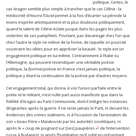
politique. Certes, le
cas Aragon semble plus simple à trancher que le cas Céline : la
médiocrité d’
Hourra l’Oural
permet à la fois d’écarter sa période la
moins inspirée artistiquement et la plus douteuse politiquement,
quand le talent de Céline éclate jusque dans les pages les plus
violentes de ses pamphlets. Pourtant, pas davantage chez l’un que
chez l’autre le style ne relève de la forme, de laquelle on pourrait
soustraire les idées pour en apprécier la beauté : le style est un
engagement politique en lui-même. Contrairement à l’Italie ou
l’Allemagne, qui peuvent revendiquer une véritable poésie
politique, la (bonne) poésie en France n’est jamais politique, la
politique y étant la continuation de la poésie par d’autres moyens.
Cet engagement total, qui donne à voir l’union parfaite entre le
poète et le militant, n’est nulle part aussi manifeste que dans la
fidélité d’Aragon au Parti Communiste, dont il intègre les instances
dirigeantes après la guerre. Il ne renie jamais le Parti, ni devant les
évidences des crimes staliniens, ni à l’occasion de l’arrestation de
son « beau-frère » Maïakovski par les autorités soviétiques, ni
6
après le « coup de poignard sur [ses] paupières »
de l’intervention
russe à Budapest, ni après l’humiliation qu’il subit en présentant