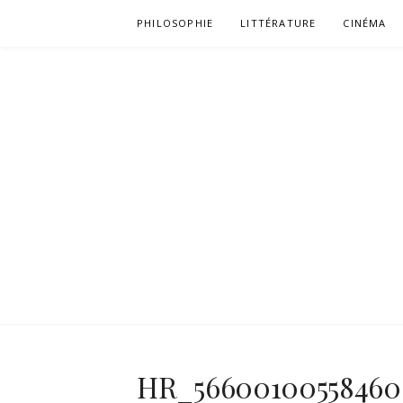
Aller
PHILOSOPHIE
LITTÉRATURE
CINÉMA
au
contenu
HR_56600100558460_