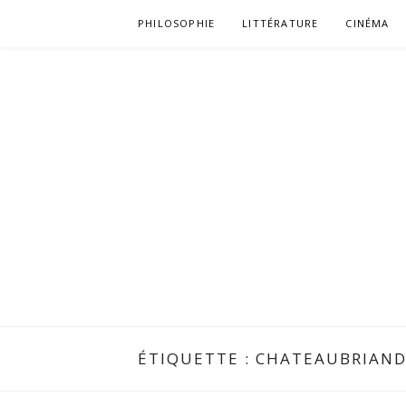
Aller
PHILOSOPHIE
LITTÉRATURE
CINÉMA
au
contenu
ÉTIQUETTE :
CHATEAUBRIAN