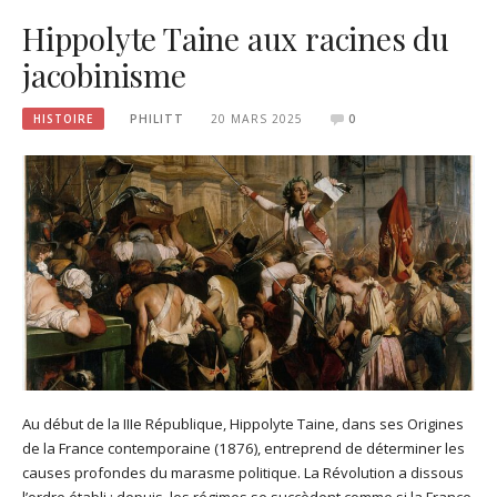
Hippolyte Taine aux racines du
jacobinisme
HISTOIRE
PHILITT
20 MARS 2025
0
Au début de la IIIe République, Hippolyte Taine, dans ses Origines
de la France contemporaine (1876), entreprend de déterminer les
causes profondes du marasme politique. La Révolution a dissous
l’ordre établi : depuis, les régimes se succèdent comme si la France