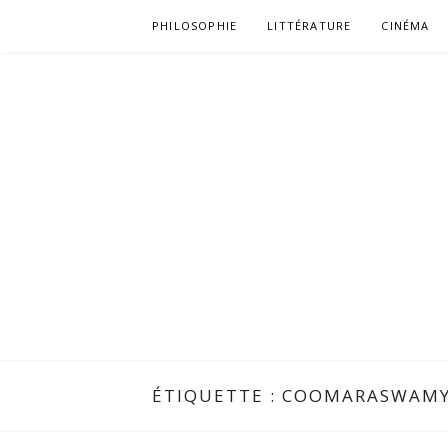
Aller
PHILOSOPHIE
LITTÉRATURE
CINÉMA
au
contenu
ÉTIQUETTE :
COOMARASWAM