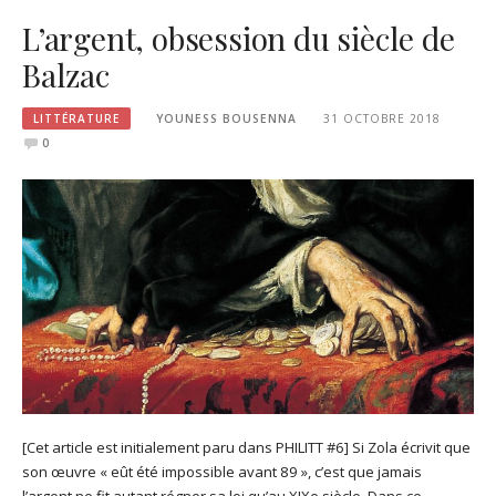
L’argent, obsession du siècle de
Balzac
LITTÉRATURE
YOUNESS BOUSENNA
31 OCTOBRE 2018
0
[Cet article est initialement paru dans PHILITT #6] Si Zola écrivit que
son œuvre « eût été impossible avant 89 », c’est que jamais
l’argent ne fit autant régner sa loi qu’au XIXe siècle. Dans ce