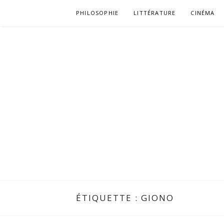
Aller
PHILOSOPHIE
LITTÉRATURE
CINÉMA
au
contenu
ÉTIQUETTE :
GIONO